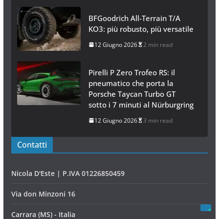
BFGoodrich All-Terrain T/A
KO3: più robusto, più versatile
12 Giugno 2026
2 min read
Pirelli P Zero Trofeo RS: il
pneumatico che porta la
Porsche Taycan Turbo GT
sotto i 7 minuti al Nürburgring
12 Giugno 2026
3 min read
Contatti
Nicola D'Este | P.IVA 01226850459
Via don Minzoni 16
Carrara (MS) - Italia