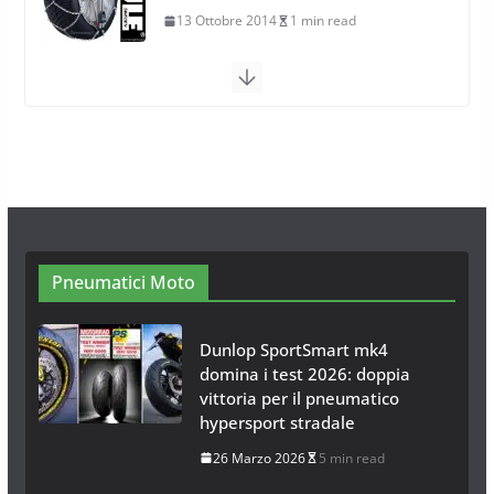
26 Ottobre 2013
1 min read
Calze da Neve per Auto 2025:
Omologazione e Migliori
Modelli Omologati per l’Italia
28 Ottobre 2025
4 min read
Neve al Sud: Triplicano gli acquisti
Catene da Neve Online
26 Gennaio 2017
1 min read
Pneumatici Moto
Dunlop SportSmart mk4
domina i test 2026: doppia
vittoria per il pneumatico
hypersport stradale
26 Marzo 2026
5 min read