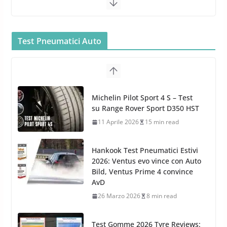
Bullock entra nel mondo della
cura dell’Auto: la nuova linea
Car Care
Test Pneumatici Auto
26 Marzo 2025
2 min read
Arexons: nuova gamma Pulizia
Cruscotti con Tecnologia ad
Hankook Test Pneumatici Estivi
Azoto
2026: Ventus evo vince con Auto
26 Marzo 2025
2 min read
Bild, Ventus Prime 4 convince
AvD
26 Marzo 2026
8 min read
Test Gomme 2026 Tyre Reviews:
i Migliori pneumatici estivi
sportivi a confronto
17 Marzo 2026
5 min read