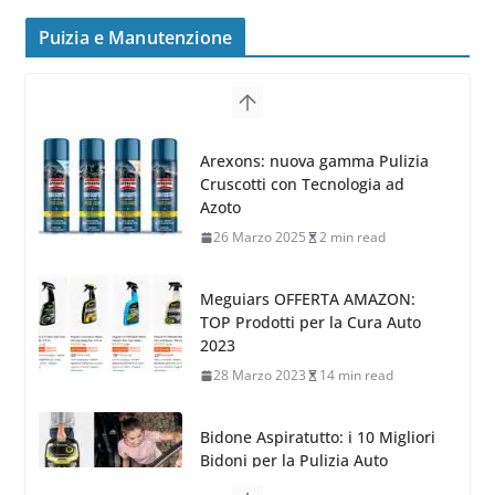
peggiorano davvero comfort,
frenata e handling
Puizia e Manutenzione
8 Aprile 2026
7 min read
G.M.P. Group rafforza la
presenza nel Nord Europa con
Meguiars OFFERTA AMAZON:
l’acquisizione di Reedijk
TOP Prodotti per la Cura Auto
3 Dicembre 2024
3 min read
2023
28 Marzo 2023
14 min read
Bidone Aspiratutto: i 10 Migliori
Bidoni per la Pulizia Auto
6 Maggio 2022
3 min read
MTM PF22.2: La Migliore Foam
Gun per la tua Idropulitrice?
5 Maggio 2022
2 min read