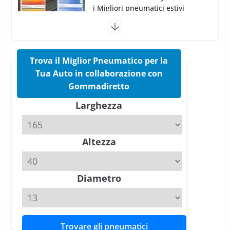
Pirelli Cinturato 2026: due
vittorie nei test europei
confermano il salto tecnico del
nuovo estivo premium
16 Marzo 2026
6 min read
Trova il Miglior Pneumatico per la
Tua Auto in collaborazione con
Pirelli P Zero Trofeo RS: per
Gommadiretto
Tyre Reviews è la gomma semi-
Larghezza
slick da battere
20 Aprile 2026
4 min read
Altezza
Michelin Pilot Sport 4 S – Test
su Range Rover Sport D350 HST
11 Aprile 2026
15 min read
Diametro
Trovare gli pneumatici