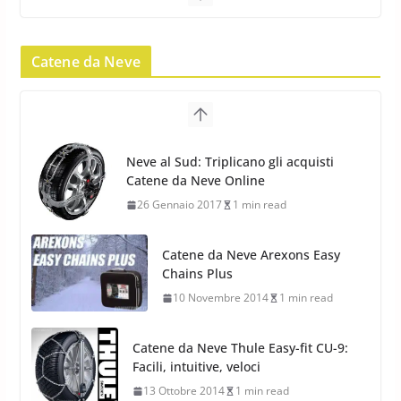
Yokohama Geolandar G073: nuovi
Catene da Neve
pneumatici invernali SUV
22 Novembre 2012
2 min read
Neve al Sud: Triplicano gli acquisti
Catene da Neve Online
Pirelli Scorpion Winter 2: Nuovi
26 Gennaio 2017
1 min read
Pneumatici Invernali SUV 2022
17 Febbraio 2022
6 min read
Catene da Neve Arexons Easy
Chains Plus
10 Novembre 2014
1 min read
Catene da Neve Thule Easy-fit CU-9:
Facili, intuitive, veloci
13 Ottobre 2014
1 min read