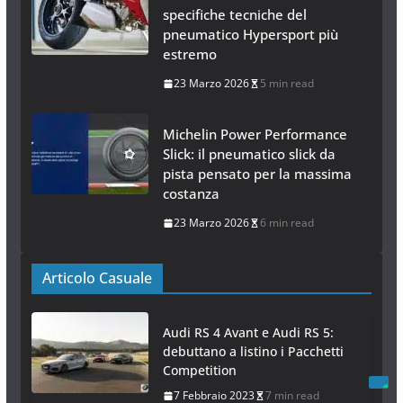
specifiche tecniche del
pneumatico Hypersport più
estremo
23 Marzo 2026
5 min read
Michelin Power Performance
Slick: il pneumatico slick da
pista pensato per la massima
costanza
23 Marzo 2026
6 min read
Articolo Casuale
Audi RS 4 Avant e Audi RS 5:
debuttano a listino i Pacchetti
Competition
7 Febbraio 2023
7 min read