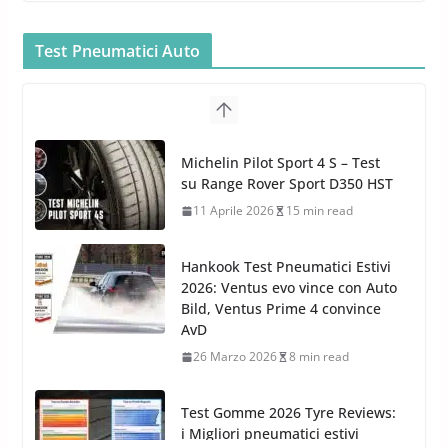
Gun per la tua Idropulitrice?
5 Maggio 2022
2 min read
Test Pneumatici Auto
Bullock entra nel mondo della
cura dell’Auto: la nuova linea
Michelin Pilot Sport 4 S – Test
Car Care
su Range Rover Sport D350 HST
26 Marzo 2025
2 min read
11 Aprile 2026
15 min read
Hankook Test Pneumatici Estivi
2026: Ventus evo vince con Auto
Bild, Ventus Prime 4 convince
AvD
26 Marzo 2026
8 min read
Test Gomme 2026 Tyre Reviews:
i Migliori pneumatici estivi
sportivi a confronto