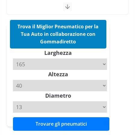
17 Marzo 2026
5 min read
Pirelli Cinturato 2026: due
vittorie nei test europei
Trova il Miglior Pneumatico per la
confermano il salto tecnico del
Tua Auto in collaborazione con
nuovo estivo premium
Gommadiretto
16 Marzo 2026
6 min read
Larghezza
Pirelli P Zero Trofeo RS: per
Tyre Reviews è la gomma semi-
Altezza
slick da battere
20 Aprile 2026
4 min read
Diametro
Trovare gli pneumatici