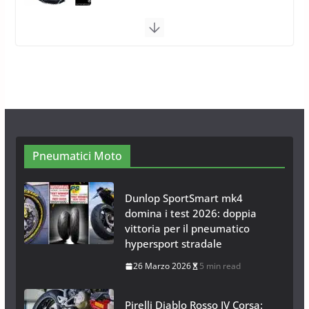
Calze da Neve Arexocks by
Arexons
26 Ottobre 2013
1 min read
Calze da Neve per Auto 2025:
Omologazione e Migliori
Modelli Omologati per l’Italia
28 Ottobre 2025
4 min read
Pneumatici Moto
Dunlop SportSmart mk4
domina i test 2026: doppia
vittoria per il pneumatico
hypersport stradale
26 Marzo 2026
5 min read
Pirelli Diablo Rosso IV Corsa: