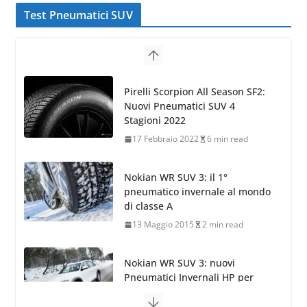
Test Pneumatici SUV
Pirelli Scorpion All Season SF2:
Nuovi Pneumatici SUV 4
Stagioni 2022
17 Febbraio 2022
6 min read
Nokian WR SUV 3: il 1°
pneumatico invernale al mondo
di classe A
13 Maggio 2015
2 min read
Nokian WR SUV 3: nuovi
Pneumatici Invernali HP per
condizioni invernali difficili
23 Aprile 2013
9 min read