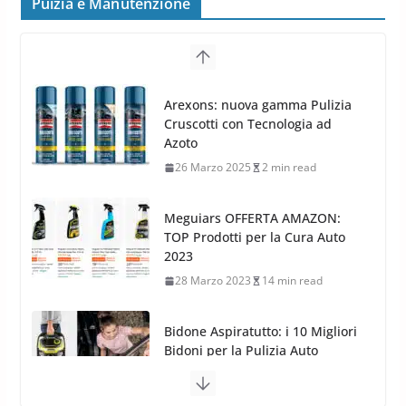
Puizia e Manutenzione
Cerchi in lega grandi: quando
peggiorano davvero comfort,
frenata e handling
Arexons: nuova gamma Pulizia
Cruscotti con Tecnologia ad
8 Aprile 2026
7 min read
Azoto
26 Marzo 2025
2 min read
Meguiars OFFERTA AMAZON:
TOP Prodotti per la Cura Auto
2023
28 Marzo 2023
14 min read
Bidone Aspiratutto: i 10 Migliori
Bidoni per la Pulizia Auto
6 Maggio 2022
3 min read
MTM PF22.2: La Migliore Foam