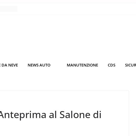
nce
co da
 il
KO3: più
rsche
 DA NEVE
NEWS AUTO
MANUTENZIONE
CDS
SICU
nuti al
o nei
Anteprima al Salone di