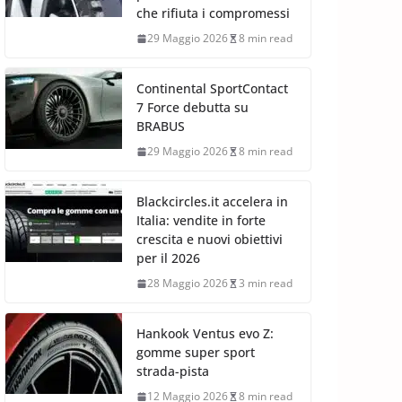
che rifiuta i compromessi
29 Maggio 2026
8 min read
Continental SportContact
7 Force debutta su
BRABUS
29 Maggio 2026
8 min read
Blackcircles.it accelera in
Italia: vendite in forte
crescita e nuovi obiettivi
per il 2026
28 Maggio 2026
3 min read
Hankook Ventus evo Z:
gomme super sport
strada-pista
12 Maggio 2026
8 min read