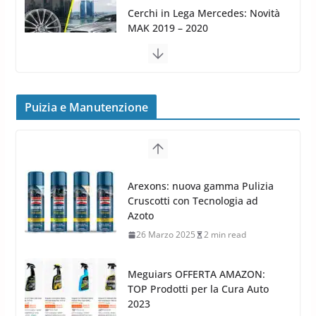
MAK FIVESTAR (2019)
24 Luglio 2019
1 min read
Cerchi in lega grandi: quando
peggiorano davvero comfort,
frenata e handling
Puizia e Manutenzione
8 Aprile 2026
7 min read
G.M.P. Group rafforza la
presenza nel Nord Europa con
Meguiars OFFERTA AMAZON:
l’acquisizione di Reedijk
TOP Prodotti per la Cura Auto
3 Dicembre 2024
3 min read
2023
28 Marzo 2023
14 min read
Bidone Aspiratutto: i 10 Migliori
Bidoni per la Pulizia Auto
6 Maggio 2022
3 min read