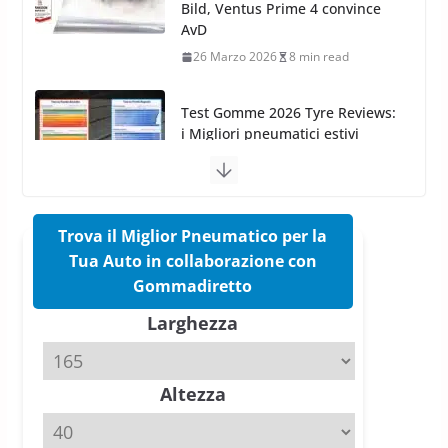
Test Gomme 2026 Tyre Reviews:
i Migliori pneumatici estivi
sportivi a confronto
17 Marzo 2026
5 min read
Pirelli Cinturato 2026: due
vittorie nei test europei
confermano il salto tecnico del
nuovo estivo premium
16 Marzo 2026
6 min read
Trova il Miglior Pneumatico per la
Tua Auto in collaborazione con
Pirelli P Zero Trofeo RS: per
Gommadiretto
Tyre Reviews è la gomma semi-
Larghezza
slick da battere
20 Aprile 2026
4 min read
Altezza
Michelin Pilot Sport 4 S – Test
su Range Rover Sport D350 HST