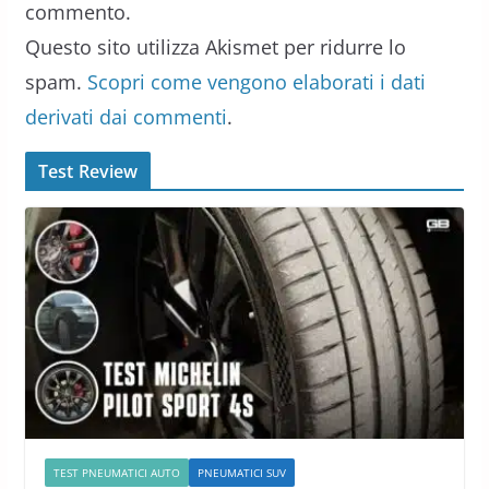
commento.
Questo sito utilizza Akismet per ridurre lo
spam.
Scopri come vengono elaborati i dati
derivati dai commenti
.
Test Review
TEST PNEUMATICI AUTO
PNEUMATICI SUV