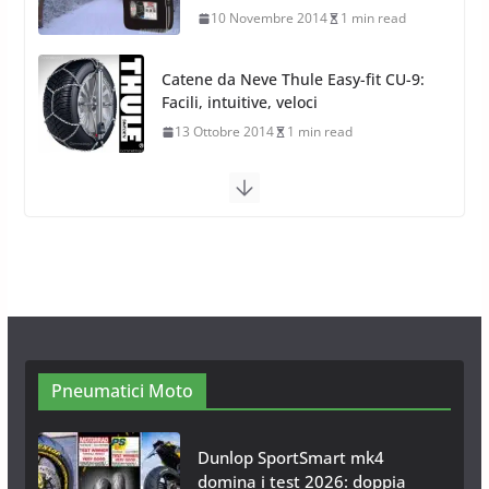
13 Ottobre 2014
1 min read
Calze da Neve Arexocks by
Arexons
26 Ottobre 2013
1 min read
Calze da Neve per Auto 2025:
Omologazione e Migliori
Modelli Omologati per l’Italia
28 Ottobre 2025
4 min read
Neve al Sud: Triplicano gli acquisti
Catene da Neve Online
26 Gennaio 2017
1 min read
Pneumatici Moto
Dunlop SportSmart mk4
domina i test 2026: doppia