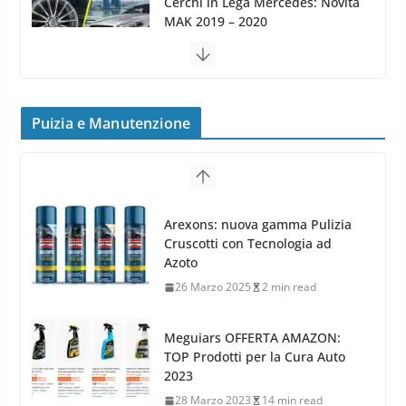
MAK FIVESTAR (2019)
24 Luglio 2019
1 min read
Cerchi in lega grandi: quando
peggiorano davvero comfort,
frenata e handling
Puizia e Manutenzione
8 Aprile 2026
7 min read
G.M.P. Group rafforza la
presenza nel Nord Europa con
Meguiars OFFERTA AMAZON:
l’acquisizione di Reedijk
TOP Prodotti per la Cura Auto
3 Dicembre 2024
3 min read
2023
28 Marzo 2023
14 min read
Bidone Aspiratutto: i 10 Migliori
Bidoni per la Pulizia Auto
6 Maggio 2022
3 min read