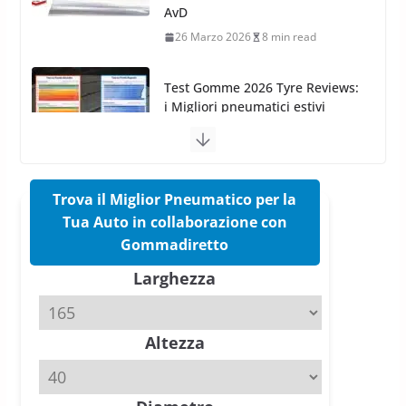
i Migliori pneumatici estivi
sportivi a confronto
17 Marzo 2026
5 min read
Pirelli Cinturato 2026: due
vittorie nei test europei
confermano il salto tecnico del
nuovo estivo premium
16 Marzo 2026
6 min read
Trova il Miglior Pneumatico per la
Tua Auto in collaborazione con
Pirelli P Zero Trofeo RS: per
Gommadiretto
Tyre Reviews è la gomma semi-
Larghezza
slick da battere
20 Aprile 2026
4 min read
Altezza
Michelin Pilot Sport 4 S – Test
su Range Rover Sport D350 HST
11 Aprile 2026
15 min read