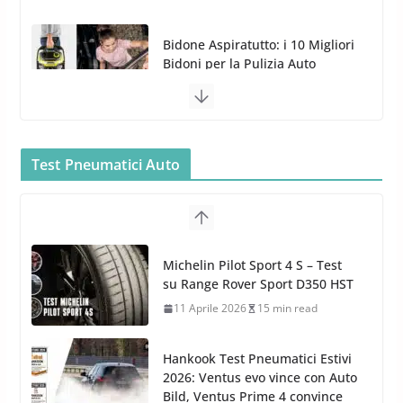
MTM PF22.2: La Migliore Foam
Gun per la tua Idropulitrice?
5 Maggio 2022
2 min read
Bullock entra nel mondo della
cura dell’Auto: la nuova linea
Car Care
Test Pneumatici Auto
26 Marzo 2025
2 min read
Arexons: nuova gamma Pulizia
Cruscotti con Tecnologia ad
Hankook Test Pneumatici Estivi
Azoto
2026: Ventus evo vince con Auto
26 Marzo 2025
2 min read
Bild, Ventus Prime 4 convince
AvD
26 Marzo 2026
8 min read
Test Gomme 2026 Tyre Reviews: