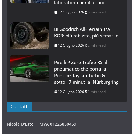
laboratorio per il futuro
12 Giugno 2026
6 min read
BFGoodrich All-Terrain T/A
KO3: più robusto, più versatile
12 Giugno 2026
2 min read
Pirelli P Zero Trofeo RS: il
pneumatico che porta la
Porsche Taycan Turbo GT
sotto i 7 minuti al Nürburgring
12 Giugno 2026
3 min read
Contatti
Nicola D'Este | P.IVA 01226850459