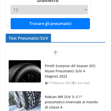
Diametro
Trovare gli pneumatici
Test Pneumatici SUV
Nokian WR SUV 3: il 1°
pneumatico invernale al mondo
di classe A
13 Maggio 2015
2 min read
Nokian WR SUV 3: nuovi
Pneumatici Invernali HP per
condizioni invernali difficili