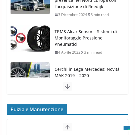
Monitoraggio Pressione
Pneumatici
4 Aprile 2022
3 min read
Cerchi in Lega Mercedes: Novità
MAK 2019 – 2020
16 Settembre 2019
1 min read
Cerchi in Lega Volvo: Nuovi
MAK FIVESTAR (2019)
24 Luglio 2019
1 min read
Cerchi in lega grandi: quando
peggiorano davvero comfort,
frenata e handling
Puizia e Manutenzione
8 Aprile 2026
7 min read
G.M.P. Group rafforza la