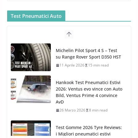
Bullock entra nel mondo della
cura dell’Auto: la nuova linea
Car Care
Test Pneumatici Auto
26 Marzo 2025
2 min read
Arexons: nuova gamma Pulizia
Cruscotti con Tecnologia ad
Hankook Test Pneumatici Estivi
Azoto
2026: Ventus evo vince con Auto
26 Marzo 2025
2 min read
Bild, Ventus Prime 4 convince
AvD
26 Marzo 2026
8 min read
Test Gomme 2026 Tyre Reviews:
i Migliori pneumatici estivi
sportivi a confronto
17 Marzo 2026
5 min read
Pirelli Cinturato 2026: due