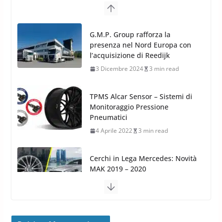
TPMS Alcar Sensor – Sistemi di
Monitoraggio Pressione
Pneumatici
4 Aprile 2022
3 min read
Cerchi in Lega Mercedes: Novità
MAK 2019 – 2020
16 Settembre 2019
1 min read
Cerchi in Lega Volvo: Nuovi
MAK FIVESTAR (2019)
24 Luglio 2019
1 min read
Cerchi in lega grandi: quando
peggiorano davvero comfort,
frenata e handling