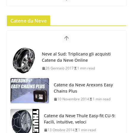
Pirelli Scorpion Winter 2: Nuovi
Pneumatici Invernali SUV 2022
Catene da Neve
17 Febbraio 2022
6 min read
Pirelli Scorpion All Season SF2:
Nuovi Pneumatici SUV 4
Catene da Neve Arexons Easy
Stagioni 2022
Chains Plus
17 Febbraio 2022
6 min read
10 Novembre 2014
1 min read
Catene da Neve Thule Easy-fit CU-9:
Facili, intuitive, veloci
13 Ottobre 2014
1 min read
Calze da Neve Arexocks by
Arexons
26 Ottobre 2013
1 min read