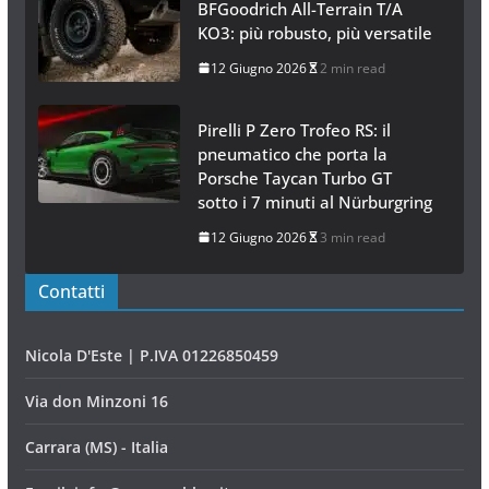
BFGoodrich All-Terrain T/A
KO3: più robusto, più versatile
12 Giugno 2026
2 min read
Pirelli P Zero Trofeo RS: il
pneumatico che porta la
Porsche Taycan Turbo GT
sotto i 7 minuti al Nürburgring
12 Giugno 2026
3 min read
Contatti
Nicola D'Este | P.IVA 01226850459
Via don Minzoni 16
Carrara (MS) - Italia