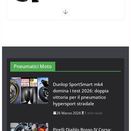
Calze da Neve per Auto 2025:
Omologazione e Migliori
Modelli Omologati per l’Italia
28 Ottobre 2025
4 min read
Neve al Sud: Triplicano gli acquisti
Catene da Neve Online
26 Gennaio 2017
1 min read
Pneumatici Moto
Dunlop SportSmart mk4
domina i test 2026: doppia
vittoria per il pneumatico
hypersport stradale
26 Marzo 2026
5 min read
Pirelli Diablo Rosso IV Corsa: