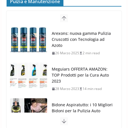
Puizia e Manutenzione
8 Aprile 2026
7 min read
G.M.P. Group rafforza la
presenza nel Nord Europa con
Meguiars OFFERTA AMAZON:
l’acquisizione di Reedijk
TOP Prodotti per la Cura Auto
3 Dicembre 2024
3 min read
2023
28 Marzo 2023
14 min read
Bidone Aspiratutto: i 10 Migliori
Bidoni per la Pulizia Auto
6 Maggio 2022
3 min read
MTM PF22.2: La Migliore Foam
Gun per la tua Idropulitrice?
5 Maggio 2022
2 min read