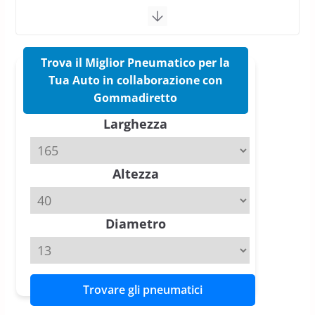
vittorie nei test europei
confermano il salto tecnico del
nuovo estivo premium
16 Marzo 2026
6 min read
Trova il Miglior Pneumatico per la
Tua Auto in collaborazione con
Pirelli P Zero Trofeo RS: per
Gommadiretto
Tyre Reviews è la gomma semi-
Larghezza
slick da battere
20 Aprile 2026
4 min read
Altezza
Michelin Pilot Sport 4 S – Test
su Range Rover Sport D350 HST
11 Aprile 2026
15 min read
Diametro
Trovare gli pneumatici