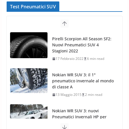
Test Pneumatici SUV
Nokian WR SUV 3: il 1°
pneumatico invernale al mondo
di classe A
13 Maggio 2015
2 min read
Nokian WR SUV 3: nuovi
Pneumatici Invernali HP per
condizioni invernali difficili
23 Aprile 2013
9 min read
Yokohama Geolandar G073: nuovi pneumatici
invernali SUV
22 Novembre 2012
2 min read