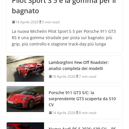
Pilot Sport S 5 è la gomma per il
bagnato
18 Aprile 2026
5 min read
La nuova Michelin Pilot Sport S 5 per Porsche 911 GT3
RS è una gomma stradale per pista sul bagnato: più
grip, più controllo e stagione track-day più lunga
Lamborghini Few-Off Roadster:
analisi completa dei modelli
16 Aprile 2026
7 min read
Porsche 911 GT3 S/C: la
sorprendente GT3 scoperta da 510
CV
14 Aprile 2026
8 min read
Nuova Audi RS 5 2026: 639 CV .. RS