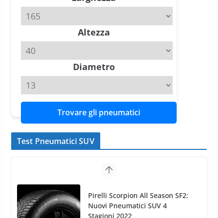
20 Aprile 2026
4 min read
Altezza
Michelin Pilot Sport 4 S – Test
su Range Rover Sport D350 HST
11 Aprile 2026
15 min read
Diametro
Trovare gli pneumatici
Test Pneumatici SUV
Nokian WR SUV 3: il 1°
pneumatico invernale al mondo
di classe A