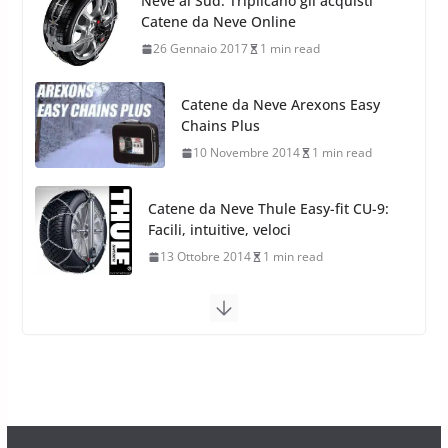
Catene da Neve Arexons Easy
Stagioni 2022
Chains Plus
17 Febbraio 2022
6 min read
10 Novembre 2014
1 min read
Catene da Neve Thule Easy-fit CU-9:
Facili, intuitive, veloci
13 Ottobre 2014
1 min read
Calze da Neve Arexocks by
Arexons
26 Ottobre 2013
1 min read
Calze da Neve per Auto 2025:
Omologazione e Migliori
Modelli Omologati per l’Italia
28 Ottobre 2025
4 min read
Neve al Sud: Triplicano gli acquisti