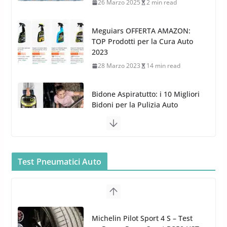
28 Marzo 2023
14 min read
Bidone Aspiratutto: i 10 Migliori
Bidoni per la Pulizia Auto
6 Maggio 2022
3 min read
MTM PF22.2: La Migliore Foam
Gun per la tua Idropulitrice?
5 Maggio 2022
2 min read
Bullock entra nel mondo della
cura dell’Auto: la nuova linea
Car Care
Test Pneumatici Auto
26 Marzo 2025
2 min read
Arexons: nuova gamma Pulizia
Cruscotti con Tecnologia ad
Hankook Test Pneumatici Estivi
Azoto