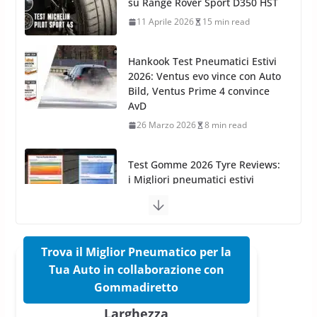
2026: Ventus evo vince con Auto
26 Marzo 2025
2 min read
Bild, Ventus Prime 4 convince
AvD
26 Marzo 2026
8 min read
Test Gomme 2026 Tyre Reviews:
i Migliori pneumatici estivi
sportivi a confronto
17 Marzo 2026
5 min read
Pirelli Cinturato 2026: due
vittorie nei test europei
confermano il salto tecnico del
nuovo estivo premium
16 Marzo 2026
6 min read
Trova il Miglior Pneumatico per la
Tua Auto in collaborazione con
Pirelli P Zero Trofeo RS: per
Gommadiretto
Tyre Reviews è la gomma semi-
Larghezza
slick da battere