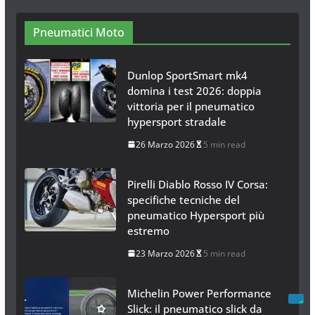
Catene da Neve Online
26 Gennaio 2017
1 min read
Pneumatici Moto
Dunlop SportSmart mk4
domina i test 2026: doppia
vittoria per il pneumatico
hypersport stradale
26 Marzo 2026
5 min read
Pirelli Diablo Rosso IV Corsa:
specifiche tecniche del
pneumatico Hypersport più
estremo
23 Marzo 2026
5 min read
Michelin Power Performance
Slick: il pneumatico slick da