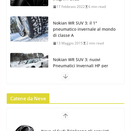
13 Maggio 2015
2 min read
Nokian WR SUV 3: nuovi
Pneumatici Invernali HP per
condizioni invernali difficili
23 Aprile 2013
9 min read
Yokohama Geolandar G073: nuovi pneumatici
invernali SUV
22 Novembre 2012
2 min read
Pirelli Scorpion Winter 2: Nuovi
Pneumatici Invernali SUV 2022
Catene da Neve
17 Febbraio 2022
6 min read
Pirelli Scorpion All Season SF2:
Nuovi Pneumatici SUV 4