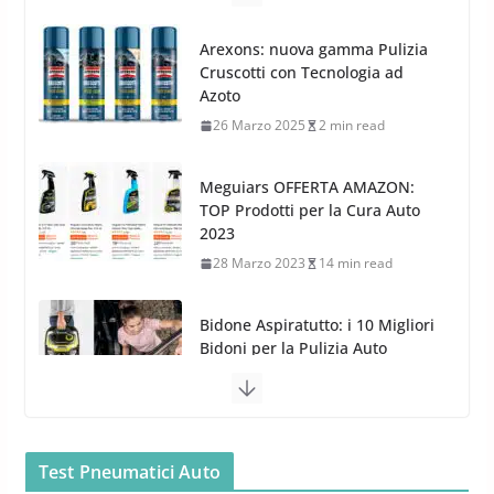
G.M.P. Group rafforza la
presenza nel Nord Europa con
Meguiars OFFERTA AMAZON:
l’acquisizione di Reedijk
TOP Prodotti per la Cura Auto
3 Dicembre 2024
3 min read
2023
28 Marzo 2023
14 min read
Bidone Aspiratutto: i 10 Migliori
Bidoni per la Pulizia Auto
6 Maggio 2022
3 min read
MTM PF22.2: La Migliore Foam
Gun per la tua Idropulitrice?
5 Maggio 2022
2 min read
Bullock entra nel mondo della
cura dell’Auto: la nuova linea
Car Care
Test Pneumatici Auto
26 Marzo 2025
2 min read