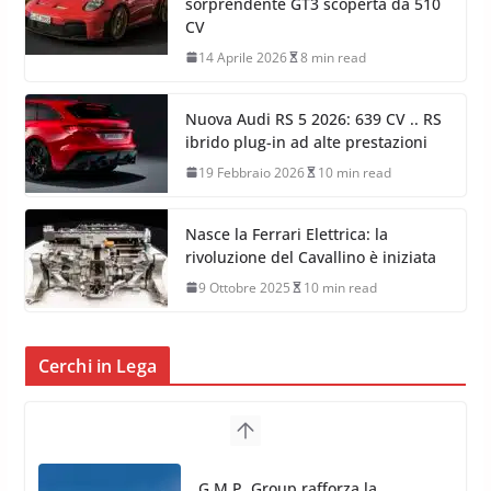
sorprendente GT3 scoperta da 510
CV
14 Aprile 2026
8 min read
Nuova Audi RS 5 2026: 639 CV .. RS
ibrido plug-in ad alte prestazioni
19 Febbraio 2026
10 min read
Nasce la Ferrari Elettrica: la
rivoluzione del Cavallino è iniziata
9 Ottobre 2025
10 min read
Cerchi in Lega
TPMS Alcar Sensor – Sistemi di