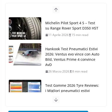
Arexons: nuova gamma Pulizia
Cruscotti con Tecnologia ad
Hankook Test Pneumatici Estivi
Azoto
2026: Ventus evo vince con Auto
26 Marzo 2025
2 min read
Bild, Ventus Prime 4 convince
AvD
26 Marzo 2026
8 min read
Test Gomme 2026 Tyre Reviews:
i Migliori pneumatici estivi
sportivi a confronto
17 Marzo 2026
5 min read
Pirelli Cinturato 2026: due
vittorie nei test europei
confermano il salto tecnico del
nuovo estivo premium