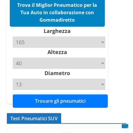
16 Marzo 2026
6 min read
Trova il Miglior Pneumatico per la
Tua Auto in collaborazione con
Pirelli P Zero Trofeo RS: per
Gommadiretto
Tyre Reviews è la gomma semi-
Larghezza
slick da battere
20 Aprile 2026
4 min read
Altezza
Michelin Pilot Sport 4 S – Test
su Range Rover Sport D350 HST
11 Aprile 2026
15 min read
Diametro
Trovare gli pneumatici
Test Pneumatici SUV