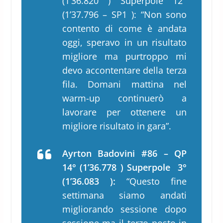
(1’36.820 ) Superpole 12°
(1’37.796 – SP1 ): “Non sono
contento di come è andata
oggi, speravo in un risultato
migliore ma purtroppo mi
devo accontentare della terza
fila. Domani mattina nel
warm-up continuerò a
lavorare per ottenere un
migliore risultato in gara”.
Ayrton Badovini #86 – QP
14° (1’36.778 ) Superpole 3°
(1’36.083 ):
“Questo fine
settimana siamo andati
migliorando sessione dopo