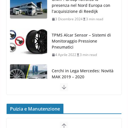
Monitoraggio Pressione
Pneumatici
4 Aprile 2022
3 min read
Cerchi in Lega Mercedes: Novità
MAK 2019 – 2020
16 Settembre 2019
1 min read
Cerchi in Lega Volvo: Nuovi
MAK FIVESTAR (2019)
24 Luglio 2019
1 min read
Cerchi in lega grandi: quando
peggiorano davvero comfort,
frenata e handling
Puizia e Manutenzione
8 Aprile 2026
7 min read