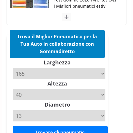
Pirelli Cinturato 2026: due
vittorie nei test europei
confermano il salto tecnico del
nuovo estivo premium
16 Marzo 2026
6 min read
Trova il Miglior Pneumatico per la
Tua Auto in collaborazione con
Pirelli P Zero Trofeo RS: per
Gommadiretto
Tyre Reviews è la gomma semi-
Larghezza
slick da battere
20 Aprile 2026
4 min read
Altezza
Michelin Pilot Sport 4 S – Test
su Range Rover Sport D350 HST
11 Aprile 2026
15 min read
Diametro
Trovare gli pneumatici