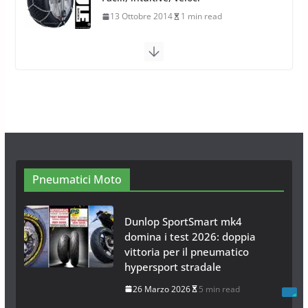
26 Ottobre 2013
1 min read
Calze da Neve per Auto 2025:
Omologazione e Migliori
Modelli Omologati per l’Italia
28 Ottobre 2025
4 min read
Neve al Sud: Triplicano gli acquisti
Catene da Neve Online
26 Gennaio 2017
1 min read
Pneumatici Moto
Dunlop SportSmart mk4
domina i test 2026: doppia
vittoria per il pneumatico
hypersport stradale
26 Marzo 2026
5 min read