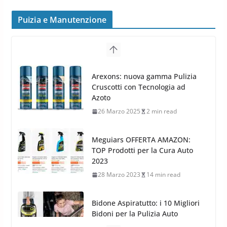
peggiorano davvero comfort,
frenata e handling
Puizia e Manutenzione
8 Aprile 2026
7 min read
G.M.P. Group rafforza la
presenza nel Nord Europa con
Meguiars OFFERTA AMAZON:
l’acquisizione di Reedijk
TOP Prodotti per la Cura Auto
3 Dicembre 2024
3 min read
2023
28 Marzo 2023
14 min read
Bidone Aspiratutto: i 10 Migliori
Bidoni per la Pulizia Auto
6 Maggio 2022
3 min read
MTM PF22.2: La Migliore Foam
Gun per la tua Idropulitrice?
5 Maggio 2022
2 min read