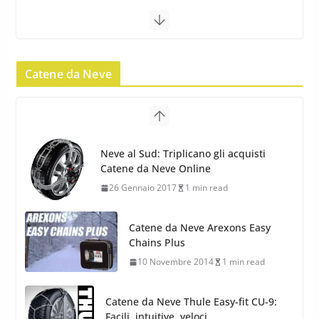
22 Novembre 2012
2 min read
Pirelli Scorpion Winter 2: Nuovi
Pneumatici Invernali SUV 2022
Catene da Neve
17 Febbraio 2022
6 min read
Pirelli Scorpion All Season SF2:
Nuovi Pneumatici SUV 4
Catene da Neve Arexons Easy
Stagioni 2022
Chains Plus
17 Febbraio 2022
6 min read
10 Novembre 2014
1 min read
Catene da Neve Thule Easy-fit CU-9:
Facili, intuitive, veloci
13 Ottobre 2014
1 min read
Calze da Neve Arexocks by
Arexons