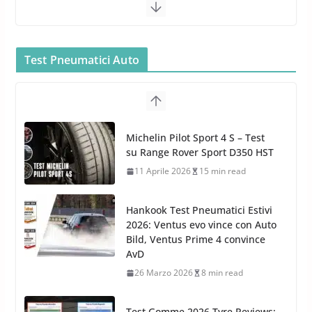
Bullock entra nel mondo della
cura dell’Auto: la nuova linea
Car Care
Test Pneumatici Auto
26 Marzo 2025
2 min read
Arexons: nuova gamma Pulizia
Cruscotti con Tecnologia ad
Hankook Test Pneumatici Estivi
Azoto
2026: Ventus evo vince con Auto
26 Marzo 2025
2 min read
Bild, Ventus Prime 4 convince
AvD
26 Marzo 2026
8 min read
Test Gomme 2026 Tyre Reviews:
i Migliori pneumatici estivi
sportivi a confronto
17 Marzo 2026
5 min read