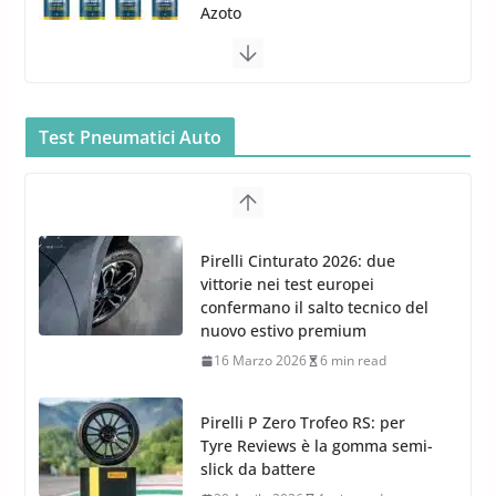
Azoto
26 Marzo 2025
2 min read
Meguiars OFFERTA AMAZON:
TOP Prodotti per la Cura Auto
Test Pneumatici Auto
2023
28 Marzo 2023
14 min read
Bidone Aspiratutto: i 10 Migliori
Pirelli Cinturato 2026: due
Bidoni per la Pulizia Auto
vittorie nei test europei
6 Maggio 2022
3 min read
confermano il salto tecnico del
nuovo estivo premium
16 Marzo 2026
6 min read
Pirelli P Zero Trofeo RS: per
Tyre Reviews è la gomma semi-
slick da battere