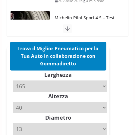
20 Aprile 2026
4 min read
Michelin Pilot Sport 4 S – Test
su Range Rover Sport D350 HST
11 Aprile 2026
15 min read
Trova il Miglior Pneumatico per la
Hankook Test Pneumatici Estivi
2026: Ventus evo vince con Auto
Tua Auto in collaborazione con
Bild, Ventus Prime 4 convince
Gommadiretto
AvD
Larghezza
26 Marzo 2026
8 min read
Test Gomme 2026 Tyre Reviews:
Altezza
i Migliori pneumatici estivi
sportivi a confronto
17 Marzo 2026
5 min read
Diametro