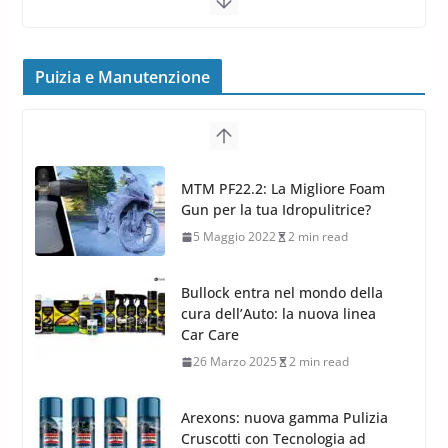
TPMS Alcar Sensor – Sistemi di
Monitoraggio Pressione
Puizia e Manutenzione
Pneumatici
4 Aprile 2022
3 min read
Cerchi in Lega Mercedes: Novità
MTM PF22.2: La Migliore Foam
MAK 2019 – 2020
Gun per la tua Idropulitrice?
16 Settembre 2019
1 min read
5 Maggio 2022
2 min read
Bullock entra nel mondo della
cura dell’Auto: la nuova linea
Car Care
26 Marzo 2025
2 min read
Arexons: nuova gamma Pulizia
Cruscotti con Tecnologia ad