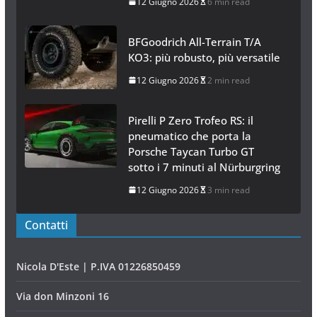
12 Giugno 2026
6 min read
BFGoodrich All-Terrain T/A
KO3: più robusto, più versatile
12 Giugno 2026
2 min read
Pirelli P Zero Trofeo RS: il
pneumatico che porta la
Porsche Taycan Turbo GT
sotto i 7 minuti al Nürburgring
12 Giugno 2026
3 min read
Contatti
Nicola D'Este | P.IVA 01226850459
Via don Minzoni 16