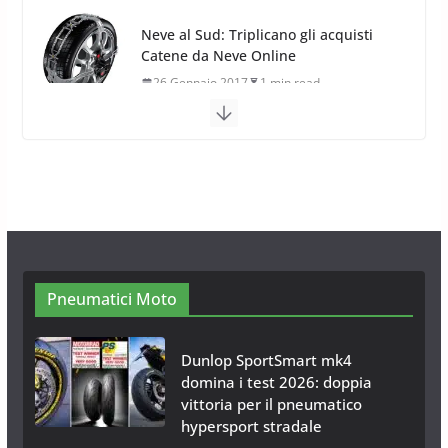
Neve al Sud: Triplicano gli acquisti
Catene da Neve Online
26 Gennaio 2017
1 min read
Catene da Neve Arexons Easy
Chains Plus
10 Novembre 2014
1 min read
Catene da Neve Thule Easy-fit CU-9:
Facili, intuitive, veloci
13 Ottobre 2014
1 min read
Pneumatici Moto
Dunlop SportSmart mk4
domina i test 2026: doppia
vittoria per il pneumatico
hypersport stradale