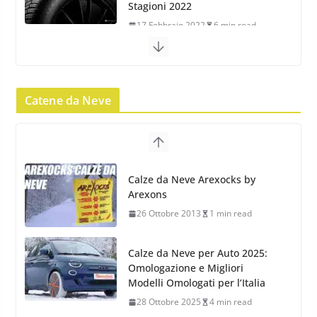
Stagioni 2022
17 Febbraio 2022
6 min read
Nokian WR SUV 3: il 1°
pneumatico invernale al mondo
di classe A
Catene da Neve
13 Maggio 2015
2 min read
Nokian WR SUV 3: nuovi
Pneumatici Invernali HP per
Calze da Neve Arexocks by
condizioni invernali difficili
Arexons
23 Aprile 2013
9 min read
26 Ottobre 2013
1 min read
Calze da Neve per Auto 2025:
Omologazione e Migliori
Modelli Omologati per l’Italia
28 Ottobre 2025
4 min read