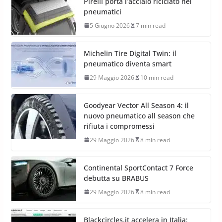
Pirelli porta l’acciaio riciclato nei
pneumatici
5 Giugno 2026
7 min read
Michelin Tire Digital Twin: il
pneumatico diventa smart
29 Maggio 2026
10 min read
Goodyear Vector All Season 4: il
nuovo pneumatico all season che
rifiuta i compromessi
29 Maggio 2026
8 min read
Continental SportContact 7 Force
debutta su BRABUS
29 Maggio 2026
8 min read
Blackcircles.it accelera in Italia: