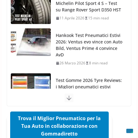
Hankook Test Pneumatici Estivi
2026: Ventus evo vince con Auto
Bild, Ventus Prime 4 convince
AvD
26 Marzo 2026
8 min read
Test Gomme 2026 Tyre Reviews:
i Migliori pneumatici estivi
sportivi a confronto
17 Marzo 2026
5 min read
Pirelli Cinturato 2026: due
vittorie nei test europei
confermano il salto tecnico del
nuovo estivo premium
Trova il Miglior Pneumatico per la
16 Marzo 2026
6 min read
Tua Auto in collaborazione con
Gommadiretto