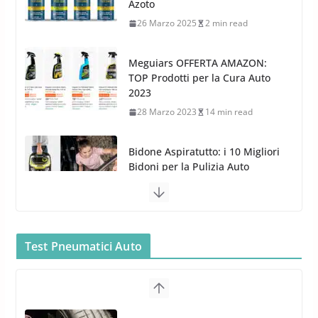
Meguiars OFFERTA AMAZON:
TOP Prodotti per la Cura Auto
2023
28 Marzo 2023
14 min read
Bidone Aspiratutto: i 10 Migliori
Bidoni per la Pulizia Auto
6 Maggio 2022
3 min read
MTM PF22.2: La Migliore Foam
Gun per la tua Idropulitrice?
5 Maggio 2022
2 min read
Bullock entra nel mondo della
Test Pneumatici Auto
cura dell’Auto: la nuova linea
Michelin Pilot Sport 4 S – Test
Car Care
su Range Rover Sport D350 HST
26 Marzo 2025
2 min read
11 Aprile 2026
15 min read