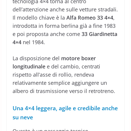
tecnologia 4×4 torna al centro
dell’attenzione anche sulle vetture stradali.
Il modello chiave è la
Alfa Romeo 33 4×4
,
introdotta in forma berlina già a fine 1983
e poi proposta anche come
33 Giardinetta
4×4
nel 1984.
La disposizione del
motore boxer
longitudinale
e del cambio, centrati
rispetto all’asse di rollio, rendeva
relativamente semplice aggiungere un
albero di trasmissione verso il retrotreno.
Una 4×4 leggera, agile e credibile anche
su neve
Questo è un passaggio tecnico