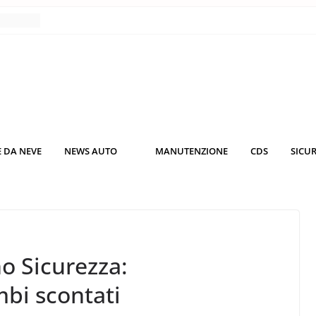
nce
co da
 il
KO3: più
rsche
 DA NEVE
NEWS AUTO
MANUTENZIONE
CDS
SICU
nuti al
o nei
no Sicurezza:
bi scontati