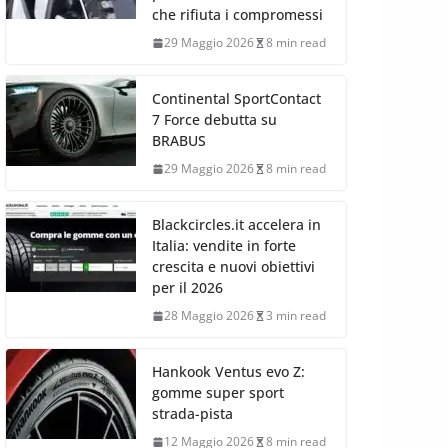
che rifiuta i compromessi
29 Maggio 2026
8 min read
Continental SportContact
7 Force debutta su
BRABUS
29 Maggio 2026
8 min read
Blackcircles.it accelera in
Italia: vendite in forte
crescita e nuovi obiettivi
per il 2026
28 Maggio 2026
3 min read
Hankook Ventus evo Z:
gomme super sport
strada-pista
12 Maggio 2026
8 min read