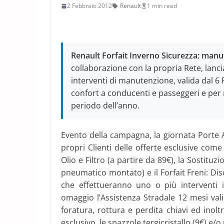
2 Febbraio 2012
Renault
1 min read
Renault Forfait Inverno Sicurezza: manu
collaborazione con la propria Rete, lanc
interventi di manutenzione, valida dal 6 
confort a conducenti e passeggeri e per 
periodo dell’anno.
Evento della campagna, la giornata Porte A
propri Clienti delle offerte esclusive come 
Olio e Filtro (a partire da 89€), la Sostitu
pneumatico montato) e il Forfait Freni: Disch
che effettueranno uno o più interventi i
omaggio l’Assistenza Stradale 12 mesi vali
foratura, rottura e perdita chiavi ed inolt
esclusivo, le spazzole tergicristallo (9€) e/o 