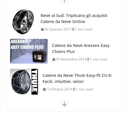
17 Febbraio 2022
6 min read
26 Gennaio 2017
1 min read
Catene da Neve Arexons Easy
Chains Plus
10 Novembre 2014
1 min read
Catene da Neve Thule Easy-fit CU-9:
Facili, intuitive, veloci
13 Ottobre 2014
1 min read
Calze da Neve Arexocks by
Arexons
26 Ottobre 2013
1 min read
Calze da Neve per Auto 2025:
Omologazione e Migliori
Modelli Omologati per l’Italia