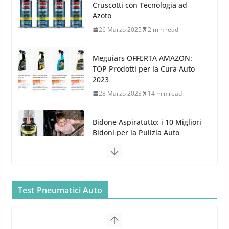
Meguiars OFFERTA AMAZON:
TOP Prodotti per la Cura Auto
2023
28 Marzo 2023
14 min read
Bidone Aspiratutto: i 10 Migliori
Bidoni per la Pulizia Auto
6 Maggio 2022
3 min read
MTM PF22.2: La Migliore Foam
Gun per la tua Idropulitrice?
5 Maggio 2022
2 min read
Bullock entra nel mondo della
Test Pneumatici Auto
cura dell’Auto: la nuova linea
Michelin Pilot Sport 4 S – Test
Car Care
su Range Rover Sport D350 HST
26 Marzo 2025
2 min read