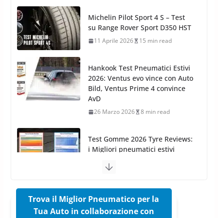
11 Aprile 2026
15 min read
Hankook Test Pneumatici Estivi
2026: Ventus evo vince con Auto
Bild, Ventus Prime 4 convince
AvD
26 Marzo 2026
8 min read
Test Gomme 2026 Tyre Reviews:
i Migliori pneumatici estivi
sportivi a confronto
17 Marzo 2026
5 min read
Pirelli Cinturato 2026: due
vittorie nei test europei
confermano il salto tecnico del
nuovo estivo premium
Trova il Miglior Pneumatico per la
16 Marzo 2026
6 min read
Tua Auto in collaborazione con