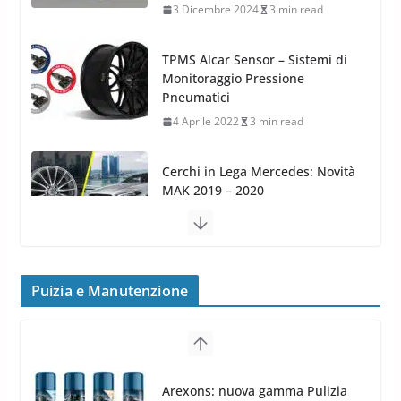
Monitoraggio Pressione
Pneumatici
4 Aprile 2022
3 min read
Cerchi in Lega Mercedes: Novità
MAK 2019 – 2020
16 Settembre 2019
1 min read
Cerchi in Lega Volvo: Nuovi
MAK FIVESTAR (2019)
24 Luglio 2019
1 min read
Cerchi in lega grandi: quando
Puizia e Manutenzione
peggiorano davvero comfort,
frenata e handling
Arexons: nuova gamma Pulizia
Cruscotti con Tecnologia ad
8 Aprile 2026
7 min read
Azoto
26 Marzo 2025
2 min read