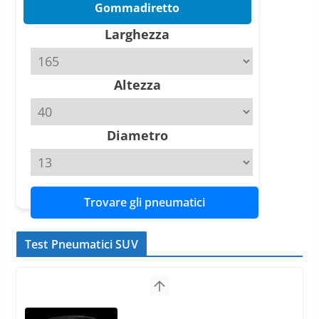
Gommadiretto
Pirelli P Zero Trofeo RS: per
Larghezza
Tyre Reviews è la gomma semi-
slick da battere
20 Aprile 2026
4 min read
Altezza
Diametro
Trovare gli pneumatici
Test Pneumatici SUV
Pirelli Scorpion All Season SF2:
Nuovi Pneumatici SUV 4
Stagioni 2022
17 Febbraio 2022
6 min read