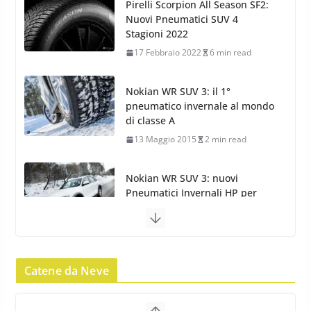
Nokian WR SUV 3: il 1°
pneumatico invernale al mondo
di classe A
13 Maggio 2015
2 min read
Nokian WR SUV 3: nuovi
Pneumatici Invernali HP per
condizioni invernali difficili
23 Aprile 2013
9 min read
Yokohama Geolandar G073: nuovi pneumatici
invernali SUV
22 Novembre 2012
2 min read
Catene da Neve
Pirelli Scorpion Winter 2: Nuovi
Neve al Sud: Triplicano gli acquisti
Pneumatici Invernali SUV 2022
Catene da Neve Online