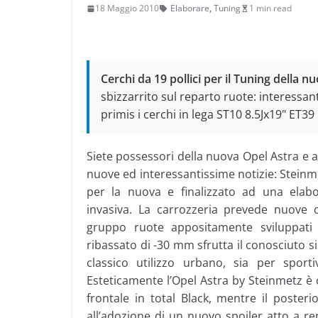
18 Maggio 2010
Elaborare
,
Tuning
1 min read
Cerchi da 19 pollici per il Tuning della 
sbizzarrito sul reparto ruote: interessant
primis i cerchi in lega ST10 8.5Jx19" ET39
Siete possessori della nuova Opel Astra e 
nuove ed interessantissime notizie: Stein
per la nuova e finalizzato ad una elab
invasiva. La carrozzeria prevede nuove
gruppo ruote appositamente sviluppati
ribassato di -30 mm sfrutta il conosciuto s
classico utilizzo urbano, sia per sport
Esteticamente l’Opel Astra by Steinmetz è 
frontale in total Black, mentre il poste
all’adozione di un nuovo spoiler atto a ren