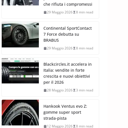
che rifiuta i compromessi
29 Maggio 2026
8 min read
Continental SportContact
7 Force debutta su
BRABUS
29 Maggio 2026
8 min read
Blackcircles.it accelera in
Italia: vendite in forte
crescita e nuovi obiettivi
per il 2026
28 Maggio 2026
3 min read
Hankook Ventus evo Z:
gomme super sport
strada-pista
12 Maggio 2026
8 min read