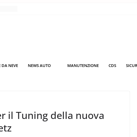
nce
co da
 il
KO3: più
rsche
 DA NEVE
NEWS AUTO
MANUTENZIONE
CDS
SICU
nuti al
o nei
er il Tuning della nuova
etz