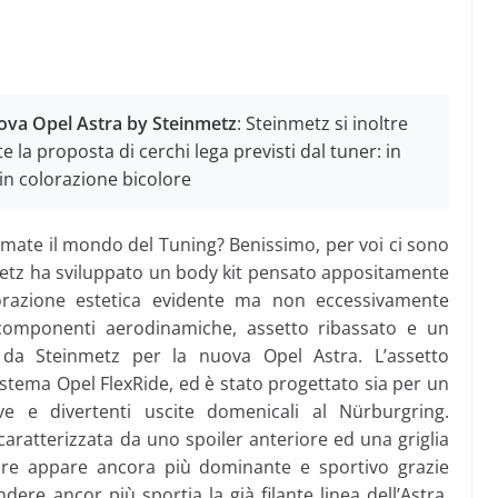
nuova Opel Astra by Steinmetz
: Steinmetz si inoltre
e la proposta di cerchi lega previsti dal tuner: in
 in colorazione bicolore
amate il mondo del Tuning? Benissimo, per voi ci sono
metz ha sviluppato un body kit pensato appositamente
orazione estetica evidente ma non eccessivamente
 componenti aerodinamiche, assetto ribassato e un
 da Steinmetz per la nuova Opel Astra. L’assetto
istema Opel FlexRide, ed è stato progettato sia per un
ive e divertenti uscite domenicali al Nürburgring.
caratterizzata da uno spoiler anteriore ed una griglia
riore appare ancora più dominante e sportivo grazie
dere ancor più sportia la già filante linea dell’Astra.