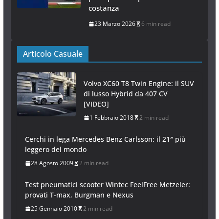
costanza
23 Marzo 2026
6 min read
Articolo Casuale
Volvo XC60 T8 Twin Engine: il SUV
di lusso Hybrid da 407 CV
[VIDEO]
1 Febbraio 2018
2 min read
Cerchi in lega Mercedes Benz Carlsson: il 21″ più
leggero del mondo
28 Agosto 2009
2 min read
Test pneumatici scooter Wintec FeelFree Metzeler:
provati T-max, Burgman e Nexus
25 Gennaio 2010
2 min read