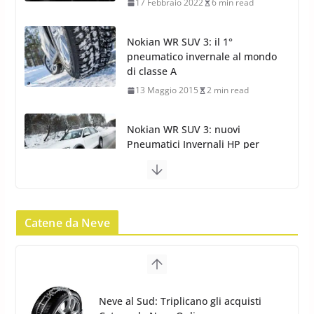
13 Maggio 2015
2 min read
Nokian WR SUV 3: nuovi
Pneumatici Invernali HP per
condizioni invernali difficili
23 Aprile 2013
9 min read
Yokohama Geolandar G073: nuovi
pneumatici invernali SUV
22 Novembre 2012
2 min read
Catene da Neve
Pirelli Scorpion Winter 2: Nuovi
Pneumatici Invernali SUV 2022
17 Febbraio 2022
6 min read
Catene da Neve Arexons Easy
Pirelli Scorpion All Season SF2: