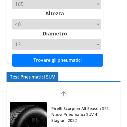
20 Aprile 2026
4 min read
Altezza
Michelin Pilot Sport 4 S – Test
su Range Rover Sport D350 HST
11 Aprile 2026
15 min read
Diametro
Trovare gli pneumatici
Test Pneumatici SUV
Nokian WR SUV 3: il 1°
pneumatico invernale al mondo
di classe A