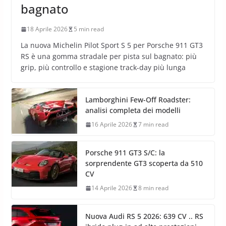
bagnato
18 Aprile 2026
5 min read
La nuova Michelin Pilot Sport S 5 per Porsche 911 GT3
RS è una gomma stradale per pista sul bagnato: più
grip, più controllo e stagione track-day più lunga
Lamborghini Few-Off Roadster:
analisi completa dei modelli
16 Aprile 2026
7 min read
Porsche 911 GT3 S/C: la
sorprendente GT3 scoperta da 510
CV
14 Aprile 2026
8 min read
Nuova Audi RS 5 2026: 639 CV .. RS