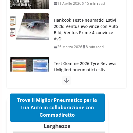
Bild, Ventus Prime 4 convince
AvD
26 Marzo 2026
8 min read
Test Gomme 2026 Tyre Reviews:
i Migliori pneumatici estivi
sportivi a confronto
17 Marzo 2026
5 min read
Pirelli Cinturato 2026: due
vittorie nei test europei
confermano il salto tecnico del
nuovo estivo premium
16 Marzo 2026
6 min read
Trova il Miglior Pneumatico per la
Tua Auto in collaborazione con
Pirelli P Zero Trofeo RS: per
Gommadiretto
Tyre Reviews è la gomma semi-
Larghezza
slick da battere