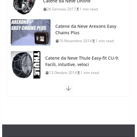
Chains Plus
Nuovi Pneumatici SUV 4
10 Novembre 2014
1 min read
Stagioni 2022
17 Febbraio 2022
6 min read
Catene da Neve Thule Easy-fit CU-9:
Facili, intuitive, veloci
13 Ottobre 2014
1 min read
Calze da Neve Arexocks by
Arexons
26 Ottobre 2013
1 min read
Calze da Neve per Auto 2025:
Omologazione e Migliori
Modelli Omologati per l’Italia
28 Ottobre 2025
4 min read
Neve al Sud: Triplicano gli acquisti
Catene da Neve Online