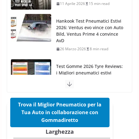
Bild, Ventus Prime 4 convince
AvD
26 Marzo 2026
8 min read
Test Gomme 2026 Tyre Reviews:
i Migliori pneumatici estivi
sportivi a confronto
17 Marzo 2026
5 min read
Pirelli Cinturato 2026: due
vittorie nei test europei
confermano il salto tecnico del
nuovo estivo premium
Trova il Miglior Pneumatico per la
16 Marzo 2026
6 min read
Tua Auto in collaborazione con
Gommadiretto
Pirelli P Zero Trofeo RS: per
Tyre Reviews è la gomma semi-
Larghezza
slick da battere