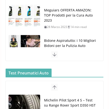
28 Marzo 2023
14 min read
Bidone Aspiratutto: i 10 Migliori
Bidoni per la Pulizia Auto
6 Maggio 2022
3 min read
MTM PF22.2: La Migliore Foam
Gun per la tua Idropulitrice?
5 Maggio 2022
2 min read
Bullock entra nel mondo della
Test Pneumatici Auto
cura dell’Auto: la nuova linea
Michelin Pilot Sport 4 S – Test
Car Care
su Range Rover Sport D350 HST
26 Marzo 2025
2 min read
11 Aprile 2026
15 min read
Hankook Test Pneumatici Estivi
2026: Ventus evo vince con Auto