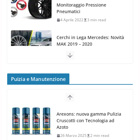
Cerchi in Lega Mercedes: Novità
MAK 2019 – 2020
16 Settembre 2019
1 min read
Cerchi in Lega Volvo: Nuovi
MAK FIVESTAR (2019)
24 Luglio 2019
1 min read
Cerchi in lega grandi: quando
Puizia e Manutenzione
peggiorano davvero comfort,
Arexons: nuova gamma Pulizia
frenata e handling
Cruscotti con Tecnologia ad
8 Aprile 2026
7 min read
Azoto
26 Marzo 2025
2 min read
Meguiars OFFERTA AMAZON:
TOP Prodotti per la Cura Auto
2023