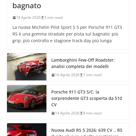
bagnato
18 Aprile 2026
5 min read
La nuova Michelin Pilot Sport S 5 per Porsche 911 GT3
RS è una gomma stradale per pista sul bagnato: più
grip, più controllo e stagione track-day più lunga
Lamborghini Few-Off Roadster:
analisi completa dei modelli
16 Aprile 2026
7 min read
Porsche 911 GT3 S/C: la
sorprendente GT3 scoperta da 510
CV
14 Aprile 2026
8 min read
Nuova Audi RS 5 2026: 639 CV .. RS