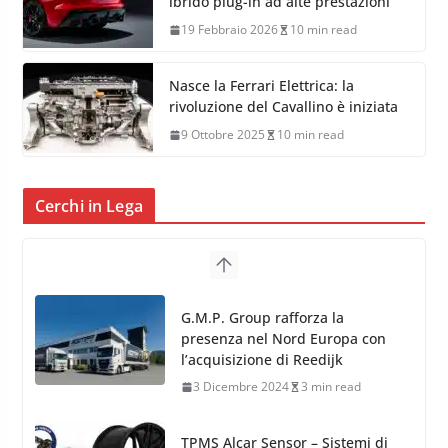
ibrido plug-in ad alte prestazioni
19 Febbraio 2026
10 min read
Nasce la Ferrari Elettrica: la
rivoluzione del Cavallino è iniziata
9 Ottobre 2025
10 min read
Cerchi in Lega
G.M.P. Group rafforza la
presenza nel Nord Europa con
l’acquisizione di Reedijk
3 Dicembre 2024
3 min read
TPMS Alcar Sensor – Sistemi di
Monitoraggio Pressione
Pneumatici
4 Aprile 2022
3 min read