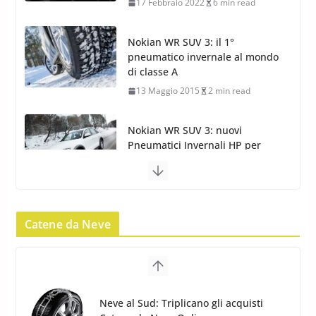
di classe A
13 Maggio 2015
2 min read
Nokian WR SUV 3: nuovi
Pneumatici Invernali HP per
condizioni invernali difficili
23 Aprile 2013
9 min read
Yokohama Geolandar G073: nuovi
pneumatici invernali SUV
22 Novembre 2012
2 min read
Catene da Neve
Neve al Sud: Triplicano gli acquisti
Catene da Neve Online
Pirelli Scorpion Winter 2: Nuovi
26 Gennaio 2017
1 min read
Pneumatici Invernali SUV 2022
17 Febbraio 2022
6 min read
Catene da Neve Arexons Easy