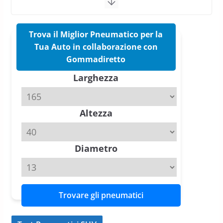
17 Marzo 2026
5 min read
Trova il Miglior Pneumatico per la
Pirelli Cinturato 2026: due
vittorie nei test europei
Tua Auto in collaborazione con
confermano il salto tecnico del
Gommadiretto
nuovo estivo premium
Larghezza
16 Marzo 2026
6 min read
Pirelli P Zero Trofeo RS: per
Altezza
Tyre Reviews è la gomma semi-
slick da battere
20 Aprile 2026
4 min read
Diametro
Trovare gli pneumatici