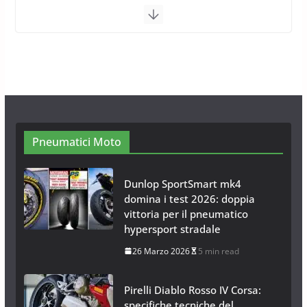
Calze da Neve Arexocks by
Arexons
26 Ottobre 2013
1 min read
Calze da Neve per Auto 2025:
Omologazione e Migliori
Modelli Omologati per l’Italia
28 Ottobre 2025
4 min read
Pneumatici Moto
Dunlop SportSmart mk4
domina i test 2026: doppia
vittoria per il pneumatico
hypersport stradale
26 Marzo 2026
5 min read
Pirelli Diablo Rosso IV Corsa:
specifiche tecniche del