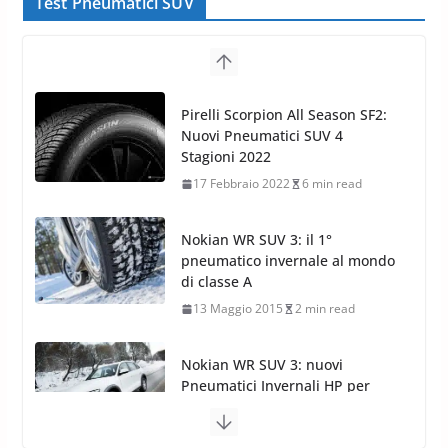
Test Pneumatici SUV
Pirelli Scorpion All Season SF2:
Nuovi Pneumatici SUV 4
Stagioni 2022
17 Febbraio 2022
6 min read
Nokian WR SUV 3: il 1°
pneumatico invernale al mondo
di classe A
13 Maggio 2015
2 min read
Nokian WR SUV 3: nuovi
Pneumatici Invernali HP per
condizioni invernali difficili
23 Aprile 2013
9 min read