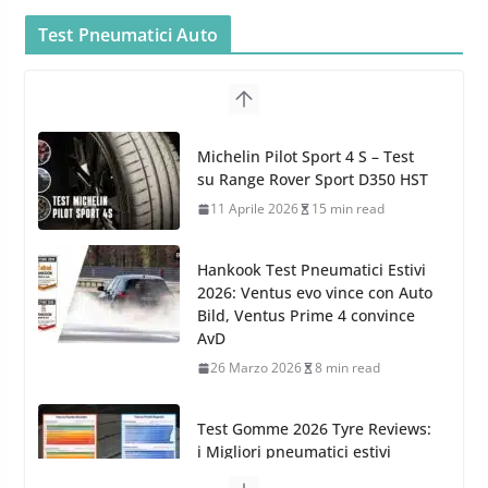
MTM PF22.2: La Migliore Foam
Gun per la tua Idropulitrice?
Test Pneumatici Auto
5 Maggio 2022
2 min read
Bullock entra nel mondo della
cura dell’Auto: la nuova linea
Michelin Pilot Sport 4 S – Test
Car Care
su Range Rover Sport D350 HST
26 Marzo 2025
2 min read
11 Aprile 2026
15 min read
Hankook Test Pneumatici Estivi
2026: Ventus evo vince con Auto
Bild, Ventus Prime 4 convince
AvD
26 Marzo 2026
8 min read
Test Gomme 2026 Tyre Reviews:
i Migliori pneumatici estivi
sportivi a confronto