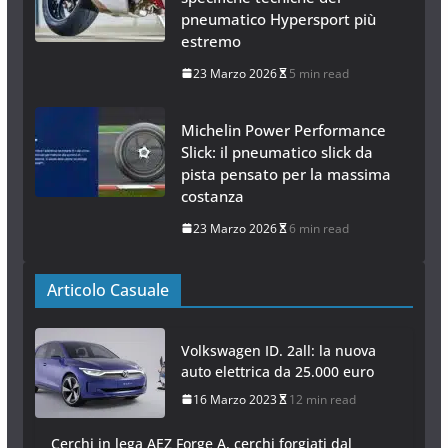
pneumatico Hypersport più
estremo
23 Marzo 2026
5 min read
Michelin Power Performance
Slick: il pneumatico slick da
pista pensato per la massima
costanza
23 Marzo 2026
6 min read
Articolo Casuale
Volkswagen ID. 2all: la nuova
auto elettrica da 25.000 euro
16 Marzo 2023
12 min read
Cerchi in lega AEZ Forge A, cerchi forgiati dal