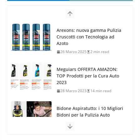
24 Luglio 2019
1 min read
Cerchi in lega grandi: quando
peggiorano davvero comfort,
Arexons: nuova gamma Pulizia
frenata e handling
Cruscotti con Tecnologia ad
8 Aprile 2026
7 min read
Azoto
26 Marzo 2025
2 min read
Meguiars OFFERTA AMAZON:
TOP Prodotti per la Cura Auto
2023
28 Marzo 2023
14 min read
Bidone Aspiratutto: i 10 Migliori
Bidoni per la Pulizia Auto
6 Maggio 2022
3 min read