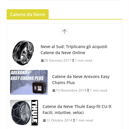
Catene da Neve
Yokohama Geolandar G073: nuovi
pneumatici invernali SUV
22 Novembre 2012
2 min read
Neve al Sud: Triplicano gli acquisti
Catene da Neve Online
Pirelli Scorpion Winter 2: Nuovi
26 Gennaio 2017
1 min read
Pneumatici Invernali SUV 2022
17 Febbraio 2022
6 min read
Catene da Neve Arexons Easy
Chains Plus
10 Novembre 2014
1 min read
Catene da Neve Thule Easy-fit CU-9:
Facili, intuitive, veloci
13 Ottobre 2014
1 min read