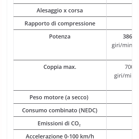
Alesaggio x corsa
98
Rapporto di compressione
Potenza
386 k
giri/min
41
Coppia max.
700 N
giri/min
Peso motore (a secco)
Consumo combinato (NEDC)
Emissioni di CO
2
Accelerazione 0-100 km/h