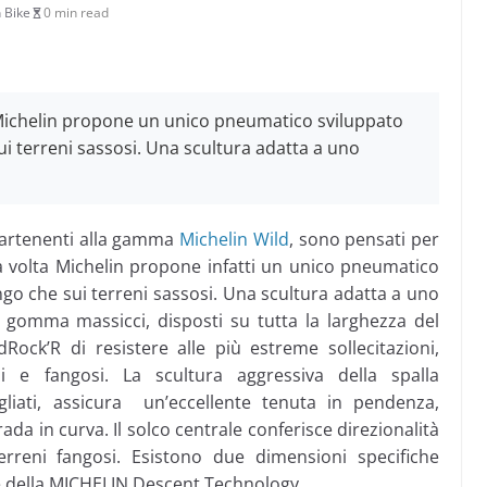
 Bike
0 min read
 Michelin propone un unico pneumatico sviluppato
ui terreni sassosi. Una scultura adatta a uno
partenenti alla gamma
Michelin Wild
, sono pensati per
ma volta Michelin propone infatti un unico pneumatico
ngo che sui terreni sassosi. Una scultura adatta a uno
 gomma massicci, disposti su tutta la larghezza del
ock’R di resistere alle più estreme sollecitazioni,
osi e fangosi. La scultura aggressiva della spalla
gliati, assicura un’eccellente tenuta in pendenza,
trada in curva. Il solco centrale conferisce direzionalità
rreni fangosi. Esistono due dimensioni specifiche
te della MICHELIN Descent Technology.