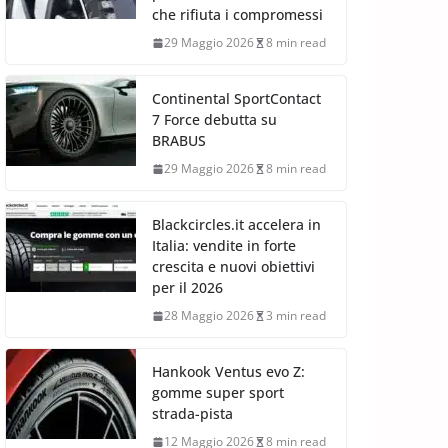
che rifiuta i compromessi
29 Maggio 2026
8 min read
Continental SportContact
7 Force debutta su
BRABUS
29 Maggio 2026
8 min read
Blackcircles.it accelera in
Italia: vendite in forte
crescita e nuovi obiettivi
per il 2026
28 Maggio 2026
3 min read
Hankook Ventus evo Z:
gomme super sport
strada-pista
12 Maggio 2026
8 min read