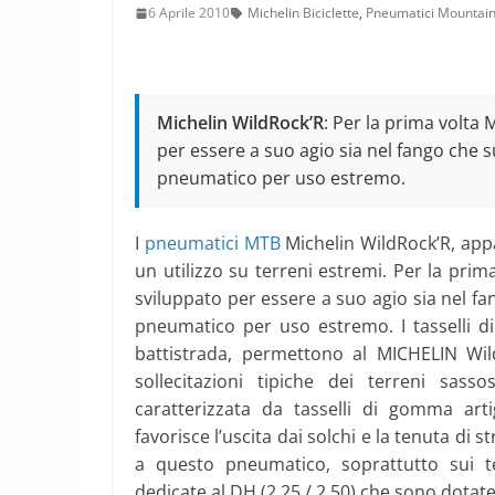
6 Aprile 2010
Michelin Biciclette
,
Pneumatici Mountain
Michelin WildRock’R
: Per la prima volta
per essere a suo agio sia nel fango che s
pneumatico per uso estremo.
I
pneumatici MTB
Michelin WildRock’R, ap
un utilizzo su terreni estremi. Per la pri
sviluppato per essere a suo agio sia nel fa
pneumatico per uso estremo. I tasselli di
battistrada, permettono al MICHELIN WildR
sollecitazioni tipiche dei terreni sass
caratterizzata da tasselli di gomma arti
favorisce l’uscita dai solchi e la tenuta di s
a questo pneumatico, soprattutto sui te
dedicate al DH (2.25 / 2.50) che sono dota