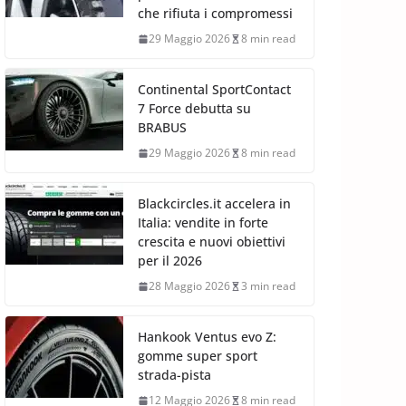
che rifiuta i compromessi
29 Maggio 2026
8 min read
Continental SportContact
7 Force debutta su
BRABUS
29 Maggio 2026
8 min read
Blackcircles.it accelera in
Italia: vendite in forte
crescita e nuovi obiettivi
per il 2026
28 Maggio 2026
3 min read
Hankook Ventus evo Z:
gomme super sport
strada-pista
12 Maggio 2026
8 min read