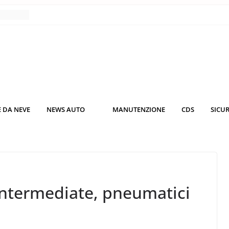
o nei
nce
co da
 il
KO3: più
 DA NEVE
NEWS AUTO
MANUTENZIONE
CDS
SICU
rsche
nuti al
Intermediate, pneumatici