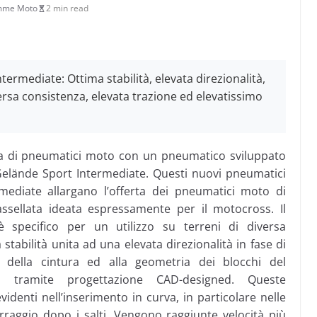
me Moto
2 min read
termediate: Ottima stabilità, elevata direzionalità,
versa consistenza, elevata trazione ed elevatissimo
a di pneumatici moto con un pneumatico sviluppato
 Gelände Sport Intermediate. Questi nuovi pneumatici
mediate allargano l’offerta dei pneumatici moto di
sellata ideata espressamente per il motocross. Il
è specifico per un utilizzo su terreni di diversa
stabilità unita ad una elevata direzionalità in fase di
e della cintura ed alla geometria dei blocchi del
ta tramite progettazione CAD-designed. Queste
videnti nell’inserimento in curva, in particolare nelle
terraggio dopo i salti. Vengono raggiunte velocità più