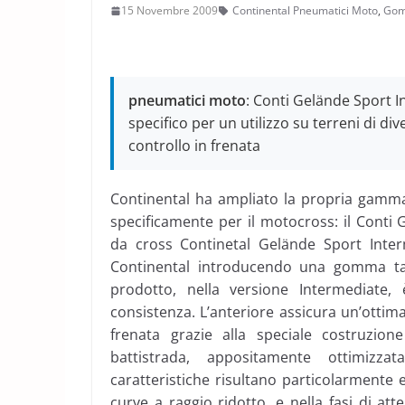
15 Novembre 2009
Continental Pneumatici Moto
,
Gom
pneumatici moto
: Conti Gelände Sport In
specifico per un utilizzo su terreni di di
controllo in frenata
Continental ha ampliato la propria gamm
specificamente per il motocross: il Conti
da cross Continetal Gelände Sport Inter
Continental introducendo una gomma tas
prodotto, nella versione Intermediate, 
consistenza. L’anteriore assicura un’ottima 
frenata grazie alla speciale costruzion
battistrada, appositamente ottimizza
caratteristiche risultano particolarmente e
curve a raggio ridotto, e nella fasi di at