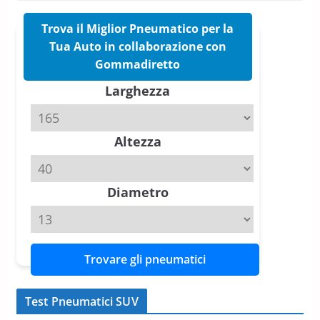
Michelin Pilot Sport 4 S – Test
su Range Rover Sport D350 HST
11 Aprile 2026
15 min read
Trova il Miglior Pneumatico per la
Hankook Test Pneumatici Estivi
2026: Ventus evo vince con Auto
Tua Auto in collaborazione con
Bild, Ventus Prime 4 convince
Gommadiretto
AvD
Larghezza
26 Marzo 2026
8 min read
Test Gomme 2026 Tyre Reviews:
Altezza
i Migliori pneumatici estivi
sportivi a confronto
17 Marzo 2026
5 min read
Diametro