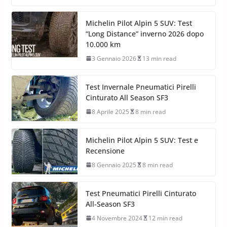
11 Aprile 2026
15 min read
Michelin Pilot Sport 4 S su Range Rover Sport D350
HST: test completo tra sportività, durata, guida
stradale e confronto con Pilot Sport 5 e Pilot Sport S5
Michelin Pilot Alpin 5 SUV: Test
“Long Distance” inverno 2026 dopo
10.000 km
3 Gennaio 2026
13 min read
Test Invernale Pneumatici Pirelli
Cinturato All Season SF3
8 Aprile 2025
8 min read
Michelin Pilot Alpin 5 SUV: Test e
Recensione
8 Gennaio 2025
8 min read