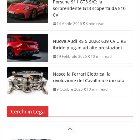
Lamborghini Few-Off Roadster:
analisi completa dei modelli
16 Aprile 2026
7 min read
Porsche 911 GT3 S/C: la
sorprendente GT3 scoperta da 510
CV
14 Aprile 2026
8 min read
Nuova Audi RS 5 2026: 639 CV .. RS
ibrido plug-in ad alte prestazioni
19 Febbraio 2026
10 min read
Nasce la Ferrari Elettrica: la
rivoluzione del Cavallino è iniziata
9 Ottobre 2025
10 min read