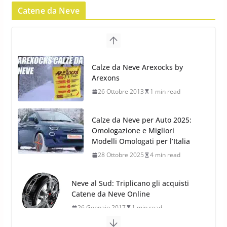
17 Febbraio 2022
6 min read
Nokian WR SUV 3: il 1°
pneumatico invernale al mondo
di classe A
Catene da Neve
13 Maggio 2015
2 min read
Nokian WR SUV 3: nuovi
Pneumatici Invernali HP per
Calze da Neve Arexocks by
condizioni invernali difficili
Arexons
23 Aprile 2013
9 min read
26 Ottobre 2013
1 min read
Calze da Neve per Auto 2025:
Omologazione e Migliori
Modelli Omologati per l’Italia
28 Ottobre 2025
4 min read