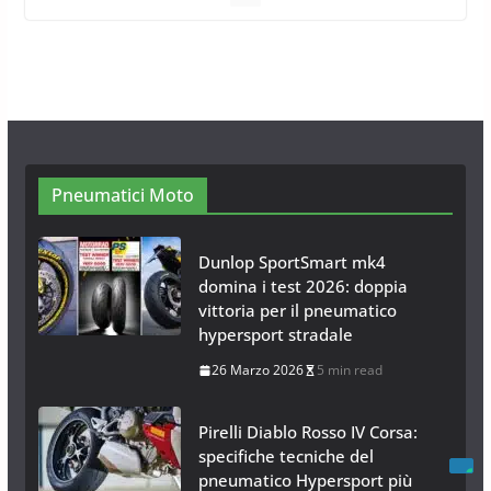
Neve al Sud: Triplicano gli acquisti
Catene da Neve Online
26 Gennaio 2017
1 min read
Catene da Neve Arexons Easy
Chains Plus
10 Novembre 2014
1 min read
Catene da Neve Thule Easy-fit CU-9:
Facili, intuitive, veloci
13 Ottobre 2014
1 min read
Pneumatici Moto
Dunlop SportSmart mk4
domina i test 2026: doppia
vittoria per il pneumatico
hypersport stradale
26 Marzo 2026
5 min read