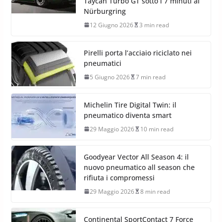
12 Giugno 2026
2 min read
Pirelli P Zero Trofeo RS: il
pneumatico che porta la Porsche
Taycan Turbo GT sotto i 7 minuti al
Nürburgring
12 Giugno 2026
3 min read
Pirelli porta l’acciaio riciclato nei
pneumatici
5 Giugno 2026
7 min read
Michelin Tire Digital Twin: il
pneumatico diventa smart
29 Maggio 2026
10 min read
Goodyear Vector All Season 4: il
nuovo pneumatico all season che