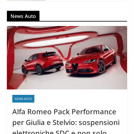
Test Pneumatici Pirelli Cinturato
All-Season SF3
4 Novembre 2024
12 min read
News Auto
NEWS AUTO