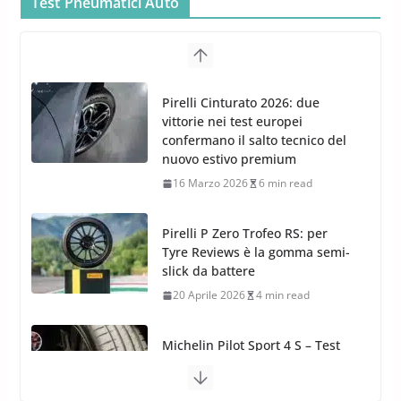
26 Marzo 2025
2 min read
Meguiars OFFERTA AMAZON:
TOP Prodotti per la Cura Auto
Test Pneumatici Auto
2023
28 Marzo 2023
14 min read
Bidone Aspiratutto: i 10 Migliori
Pirelli Cinturato 2026: due
Bidoni per la Pulizia Auto
vittorie nei test europei
6 Maggio 2022
3 min read
confermano il salto tecnico del
nuovo estivo premium
16 Marzo 2026
6 min read
Pirelli P Zero Trofeo RS: per
Tyre Reviews è la gomma semi-
slick da battere
20 Aprile 2026
4 min read