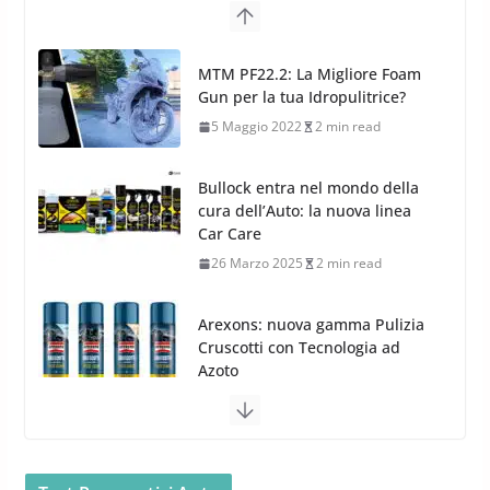
TPMS Alcar Sensor – Sistemi di
Monitoraggio Pressione
Puizia e Manutenzione
Pneumatici
4 Aprile 2022
3 min read
Cerchi in Lega Mercedes: Novità
MTM PF22.2: La Migliore Foam
MAK 2019 – 2020
Gun per la tua Idropulitrice?
16 Settembre 2019
1 min read
5 Maggio 2022
2 min read
Bullock entra nel mondo della
cura dell’Auto: la nuova linea
Car Care
26 Marzo 2025
2 min read
Arexons: nuova gamma Pulizia
Cruscotti con Tecnologia ad
Azoto