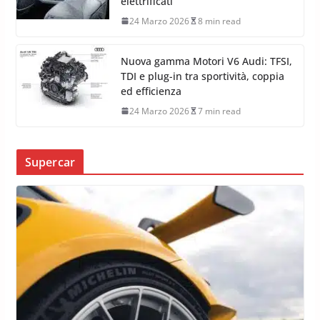
8 Aprile 2026
8 min read
Nuova Mercedes-Maybach Classe
S: lusso estremo, MB.OS e motori
elettrificati
24 Marzo 2026
8 min read
Nuova gamma Motori V6 Audi: TFSI,
TDI e plug-in tra sportività, coppia
ed efficienza
24 Marzo 2026
7 min read
Supercar