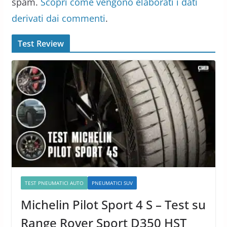
spam.
Scopri come vengono elaborati i dati
derivati dai commenti
.
Test Review
TEST PNEUMATICI AUTO
PNEUMATICI SUV
Michelin Pilot Sport 4 S – Test su
Range Rover Sport D350 HST