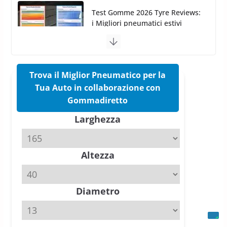
Pirelli Cinturato 2026: due
vittorie nei test europei
confermano il salto tecnico del
nuovo estivo premium
16 Marzo 2026
6 min read
Trova il Miglior Pneumatico per la
Tua Auto in collaborazione con
Pirelli P Zero Trofeo RS: per
Gommadiretto
Tyre Reviews è la gomma semi-
Larghezza
slick da battere
20 Aprile 2026
4 min read
Altezza
Michelin Pilot Sport 4 S – Test
su Range Rover Sport D350 HST
11 Aprile 2026
15 min read
Diametro