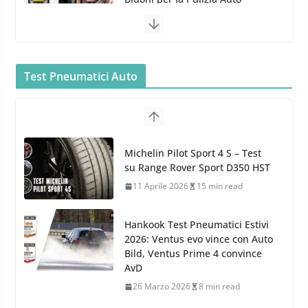
5 Maggio 2022
2 min read
Bullock entra nel mondo della
cura dell’Auto: la nuova linea
Car Care
Test Pneumatici Auto
26 Marzo 2025
2 min read
Arexons: nuova gamma Pulizia
Cruscotti con Tecnologia ad
Hankook Test Pneumatici Estivi
Azoto
2026: Ventus evo vince con Auto
26 Marzo 2025
2 min read
Bild, Ventus Prime 4 convince
AvD
26 Marzo 2026
8 min read
Test Gomme 2026 Tyre Reviews:
i Migliori pneumatici estivi
sportivi a confronto
17 Marzo 2026
5 min read