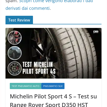
spam.
Scopri come vengono elaborati i dati
derivati dai commenti
.
Test Review
TEST PNEUMATICI AUTO
PNEUMATICI SUV
Michelin Pilot Sport 4 S – Test su
Range Rover Sport D350 HST