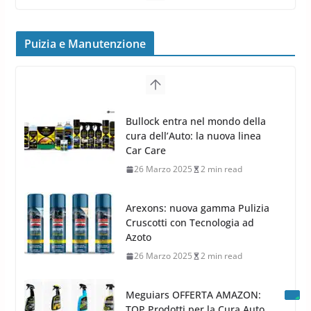
Cerchi in Lega Mercedes: Novità
Puizia e Manutenzione
MAK 2019 – 2020
16 Settembre 2019
1 min read
Cerchi in Lega Volvo: Nuovi
Bullock entra nel mondo della
MAK FIVESTAR (2019)
cura dell’Auto: la nuova linea
24 Luglio 2019
1 min read
Car Care
26 Marzo 2025
2 min read
Arexons: nuova gamma Pulizia
Cruscotti con Tecnologia ad
Azoto
26 Marzo 2025
2 min read
Meguiars OFFERTA AMAZON:
TOP Prodotti per la Cura Auto