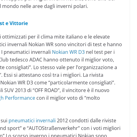
 mondo nelle aree dagli inverni polari.
t e Vittorie
 ottimizzati per il clima mite italiano e le elevate
tici invernali Nokian WR sono vincitori di test e hanno
 I pneumatici invernali
Nokian WR D3
nel test per i
Club tedesco ADAC hanno ottenuto il miglior voto,
e consigliati”. Lo stesso vale per l’organizzazione a
ssi si attestano così tra i migliori. La rivista
i Nokian WR D3 come “particolarmente consigliati”.
i SUV 2013 di “OFF ROAD”, il vincitore è il nuovo
gh Performance
con il miglior voto di “molto
 sui
pneumatici invernali
2012 condotti dalle riviste
nd sport” e “AUTOStraßenverkehr” con i voti migliori
imo” Lo scorso inverno i pneumatici Nokian sono