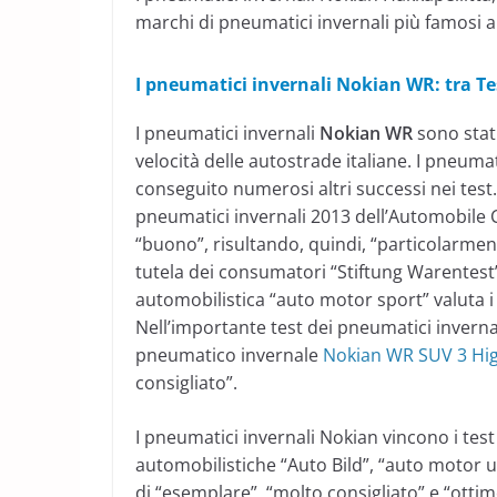
marchi di pneumatici invernali più famosi al
I pneumatici invernali Nokian WR: tra Tes
I pneumatici invernali
Nokian WR
sono stati
velocità delle autostrade italiane. I pneuma
conseguito numerosi altri successi nei test.
pneumatici invernali 2013 dell’Automobile 
“buono”, risultando, quindi, “particolarment
tutela dei consumatori “Stiftung Warentest”. E
automobilistica “auto motor sport” valuta 
Nell’importante test dei pneumatici invernal
pneumatico invernale
Nokian WR SUV 3 Hi
consigliato”.
I pneumatici invernali Nokian vincono i test
automobilistiche “Auto Bild”, “auto motor u
di “esemplare”, “molto consigliato” e “ott