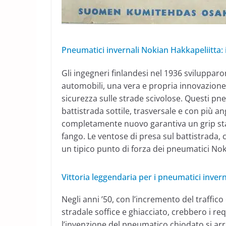
Pneumatici invernali Nokian Hakkapeliitta: i
Gli ingegneri finlandesi nel 1936 svilupparo
automobili, una vera e propria innovazione
sicurezza sulle strade scivolose. Questi p
battistrada sottile, trasversale e con più a
completamente nuovo garantiva un grip sta
fango. Le ventose di presa sul battistrada,
un tipico punto di forza dei pneumatici Nokia
Vittoria leggendaria per i pneumatici inver
Negli anni ’50, con l’incremento del traffic
stradale soffice e ghiacciato, crebbero i req
l’invenzione del pneumatico chiodato si arri