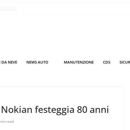
nce
co da
 il
KO3: più
rsche
 DA NEVE
NEWS AUTO
MANUTENZIONE
CDS
SICU
nuti al
o nei
 Nokian festeggia 80 anni
min read