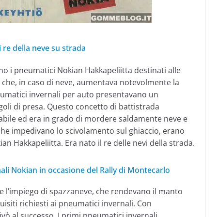
 re della neve su strada
no i pneumatici Nokian Hakkapeliitta destinati alle
 che, in caso di neve, aumentava notevolmente la
neumatici invernali per auto presentavano un
ngoli di presa. Questo concetto di battistrada
bile ed era in grado di mordere saldamente neve e
 che impedivano lo scivolamento sul ghiaccio, erano
n Hakkapeliitta. Era nato il re delle nevi della strada.
nali Nokian in occasione del Rally di Montecarlo
o e l’impiego di spazzaneve, che rendevano il manto
uisiti richiesti ai pneumatici invernali. Con
vò al successo. I primi pneumatici invernali