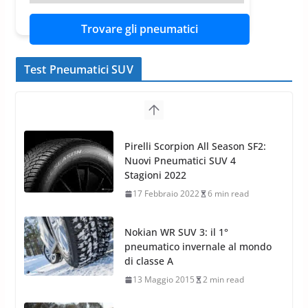
Trovare gli pneumatici
Test Pneumatici SUV
Pirelli Scorpion All Season SF2:
Nuovi Pneumatici SUV 4
Stagioni 2022
17 Febbraio 2022
6 min read
Nokian WR SUV 3: il 1°
pneumatico invernale al mondo
di classe A
13 Maggio 2015
2 min read
Nokian WR SUV 3: nuovi
Pneumatici Invernali HP per
condizioni invernali difficili
23 Aprile 2013
9 min read