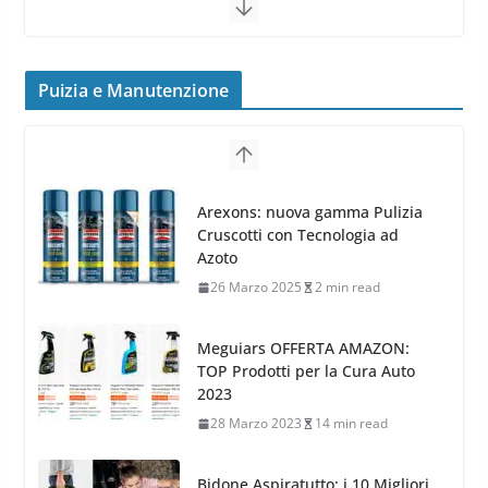
24 Luglio 2019
1 min read
Cerchi in lega grandi: quando
Puizia e Manutenzione
peggiorano davvero comfort,
Arexons: nuova gamma Pulizia
frenata e handling
Cruscotti con Tecnologia ad
8 Aprile 2026
7 min read
Azoto
26 Marzo 2025
2 min read
Meguiars OFFERTA AMAZON:
TOP Prodotti per la Cura Auto
2023
28 Marzo 2023
14 min read
Bidone Aspiratutto: i 10 Migliori
Bidoni per la Pulizia Auto
6 Maggio 2022
3 min read