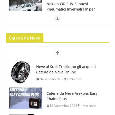
Yokohama Geolandar G073: nuovi pneumatici
invernali SUV
22 Novembre 2012
2 min read
Catene da Neve
Pirelli Scorpion Winter 2: Nuovi
Neve al Sud: Triplicano gli acquisti
Pneumatici Invernali SUV 2022
Catene da Neve Online
17 Febbraio 2022
6 min read
26 Gennaio 2017
1 min read
Catene da Neve Arexons Easy
Chains Plus
10 Novembre 2014
1 min read
Catene da Neve Thule Easy-fit CU-9:
Facili, intuitive, veloci
13 Ottobre 2014
1 min read