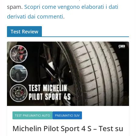
spam.
Scopri come vengono elaborati i dati
derivati dai commenti
.
Test Review
TEST PNEUMATICI AUTO
PNEUMATICI SUV
Michelin Pilot Sport 4 S – Test su