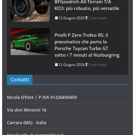
BFGoodrich All-Terrain T/A
KO3: più robusto, più versatile
12 Giugno 2026
2 min read
Pirelli P Zero Trofeo RS: il
pneumatico che porta la
Porsche Taycan Turbo GT
sotto i 7 minuti al Nürburgring
12 Giugno 2026
3 min read
Contatti
Nicola D'Este | P.IVA 01226850459
Via don Minzoni 16
Carrara (MS) - Italia