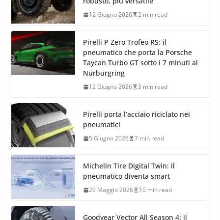
robusto, più versatile
12 Giugno 2026
2 min read
Pirelli P Zero Trofeo RS: il
pneumatico che porta la Porsche
Taycan Turbo GT sotto i 7 minuti al
Nürburgring
12 Giugno 2026
3 min read
Pirelli porta l’acciaio riciclato nei
pneumatici
5 Giugno 2026
7 min read
Michelin Tire Digital Twin: il
pneumatico diventa smart
29 Maggio 2026
10 min read
Goodyear Vector All Season 4: il