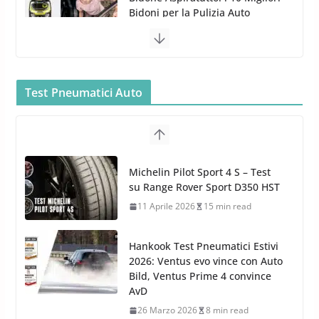
MTM PF22.2: La Migliore Foam
Gun per la tua Idropulitrice?
5 Maggio 2022
2 min read
Bullock entra nel mondo della
Test Pneumatici Auto
cura dell’Auto: la nuova linea
Michelin Pilot Sport 4 S – Test
Car Care
su Range Rover Sport D350 HST
26 Marzo 2025
2 min read
11 Aprile 2026
15 min read
Hankook Test Pneumatici Estivi
2026: Ventus evo vince con Auto
Bild, Ventus Prime 4 convince
AvD
26 Marzo 2026
8 min read
Test Gomme 2026 Tyre Reviews:
i Migliori pneumatici estivi
sportivi a confronto