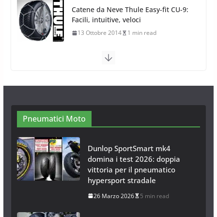
Calze da Neve Arexocks by
Arexons
26 Ottobre 2013
1 min read
Calze da Neve per Auto 2025:
Omologazione e Migliori
Modelli Omologati per l’Italia
28 Ottobre 2025
4 min read
Pneumatici Moto
Dunlop SportSmart mk4
domina i test 2026: doppia
vittoria per il pneumatico
hypersport stradale
26 Marzo 2026
5 min read