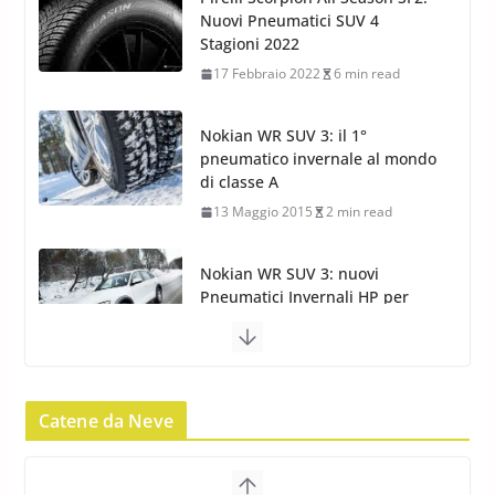
pneumatico invernale al mondo
di classe A
13 Maggio 2015
2 min read
Nokian WR SUV 3: nuovi
Pneumatici Invernali HP per
condizioni invernali difficili
23 Aprile 2013
9 min read
Yokohama Geolandar G073: nuovi pneumatici
invernali SUV
22 Novembre 2012
2 min read
Pirelli Scorpion Winter 2: Nuovi
Pneumatici Invernali SUV 2022
Catene da Neve
17 Febbraio 2022
6 min read