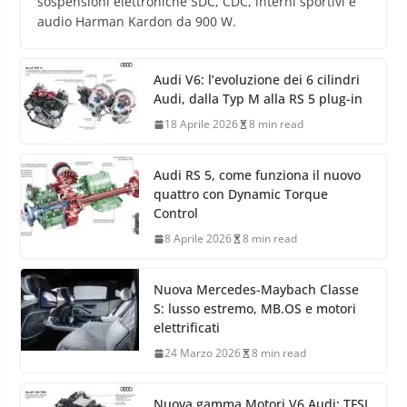
sospensioni elettroniche SDC, CDC, interni sportivi e
audio Harman Kardon da 900 W.
Audi V6: l’evoluzione dei 6 cilindri
Audi, dalla Typ M alla RS 5 plug-in
18 Aprile 2026
8 min read
Audi RS 5, come funziona il nuovo
quattro con Dynamic Torque
Control
8 Aprile 2026
8 min read
Nuova Mercedes-Maybach Classe
S: lusso estremo, MB.OS e motori
elettrificati
24 Marzo 2026
8 min read
Nuova gamma Motori V6 Audi: TFSI,