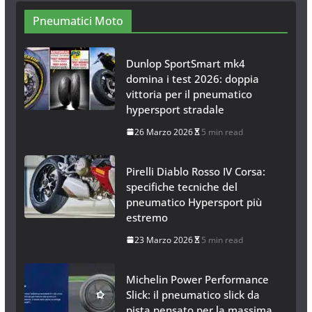
Pneumatici Moto
Neve al Sud: Triplicano gli acquisti
Catene da Neve Online
26 Gennaio 2017
1 min read
Dunlop SportSmart mk4
domina i test 2026: doppia
vittoria per il pneumatico
hypersport stradale
26 Marzo 2026
5 min read
Pirelli Diablo Rosso IV Corsa:
specifiche tecniche del
pneumatico Hypersport più
estremo
23 Marzo 2026
5 min read
Michelin Power Performance
Slick: il pneumatico slick da
pista pensato per la massima