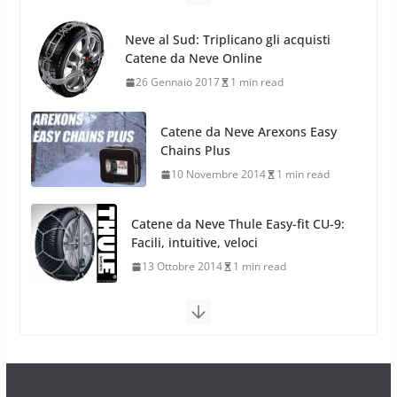
Pirelli Scorpion All Season SF2:
Nuovi Pneumatici SUV 4
Catene da Neve Arexons Easy
Stagioni 2022
Chains Plus
17 Febbraio 2022
6 min read
10 Novembre 2014
1 min read
Catene da Neve Thule Easy-fit CU-9:
Facili, intuitive, veloci
13 Ottobre 2014
1 min read
Calze da Neve Arexocks by
Arexons
26 Ottobre 2013
1 min read
Calze da Neve per Auto 2025:
Omologazione e Migliori
Modelli Omologati per l’Italia
28 Ottobre 2025
4 min read