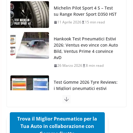
Cruscotti con Tecnologia ad
Hankook Test Pneumatici Estivi
Azoto
2026: Ventus evo vince con Auto
26 Marzo 2025
2 min read
Bild, Ventus Prime 4 convince
AvD
26 Marzo 2026
8 min read
Test Gomme 2026 Tyre Reviews:
i Migliori pneumatici estivi
sportivi a confronto
17 Marzo 2026
5 min read
Pirelli Cinturato 2026: due
vittorie nei test europei
confermano il salto tecnico del
nuovo estivo premium
16 Marzo 2026
6 min read
Trova il Miglior Pneumatico per la
Tua Auto in collaborazione con
Pirelli P Zero Trofeo RS: per