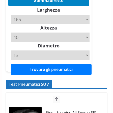
Gommadiretto
Tyre Reviews è la gomma semi-
Larghezza
slick da battere
20 Aprile 2026
4 min read
Altezza
Michelin Pilot Sport 4 S – Test
su Range Rover Sport D350 HST
11 Aprile 2026
15 min read
Diametro
Trovare gli pneumatici
Test Pneumatici SUV
Nokian WR SUV 3: il 1°