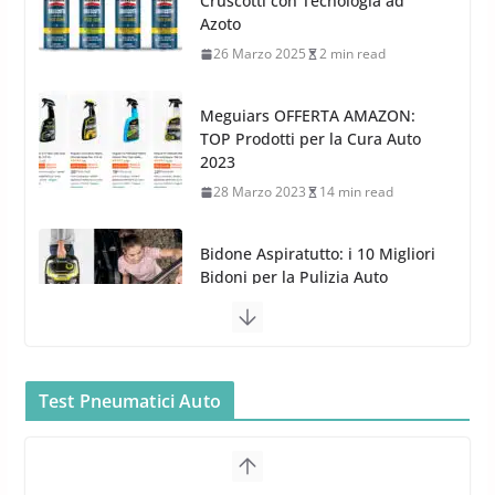
TOP Prodotti per la Cura Auto
3 Dicembre 2024
3 min read
2023
28 Marzo 2023
14 min read
Bidone Aspiratutto: i 10 Migliori
Bidoni per la Pulizia Auto
6 Maggio 2022
3 min read
MTM PF22.2: La Migliore Foam
Gun per la tua Idropulitrice?
5 Maggio 2022
2 min read
Bullock entra nel mondo della
cura dell’Auto: la nuova linea
Car Care
Test Pneumatici Auto
26 Marzo 2025
2 min read
Arexons: nuova gamma Pulizia