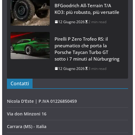
BFGoodrich All-Terrain T/A
KO3: più robusto, più versatile
12 Giugno 2026
2 min read
Pirelli P Zero Trofeo RS: il
pneumatico che porta la
Porsche Taycan Turbo GT
sotto i 7 minuti al Nürburgring
12 Giugno 2026
3 min read
Contatti
Nicola D'Este | P.IVA 01226850459
Via don Minzoni 16
Carrara (MS) - Italia