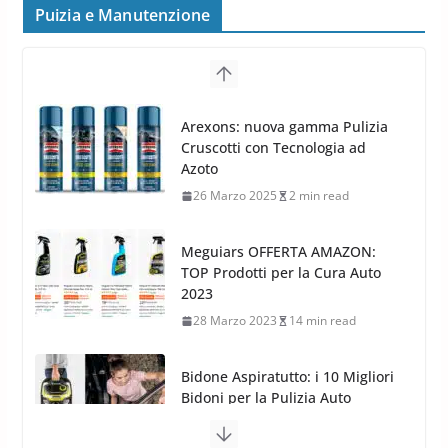
MAK FIVESTAR (2019)
Puizia e Manutenzione
24 Luglio 2019
1 min read
Cerchi in lega grandi: quando
peggiorano davvero comfort,
Arexons: nuova gamma Pulizia
frenata e handling
Cruscotti con Tecnologia ad
8 Aprile 2026
7 min read
Azoto
26 Marzo 2025
2 min read
Meguiars OFFERTA AMAZON:
TOP Prodotti per la Cura Auto
2023
28 Marzo 2023
14 min read
Bidone Aspiratutto: i 10 Migliori
Bidoni per la Pulizia Auto
6 Maggio 2022
3 min read