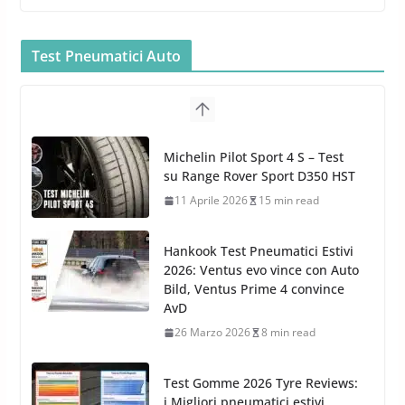
MTM PF22.2: La Migliore Foam
Gun per la tua Idropulitrice?
Test Pneumatici Auto
5 Maggio 2022
2 min read
Bullock entra nel mondo della
cura dell’Auto: la nuova linea
Michelin Pilot Sport 4 S – Test
Car Care
su Range Rover Sport D350 HST
26 Marzo 2025
2 min read
11 Aprile 2026
15 min read
Hankook Test Pneumatici Estivi
2026: Ventus evo vince con Auto
Bild, Ventus Prime 4 convince
AvD
26 Marzo 2026
8 min read
Test Gomme 2026 Tyre Reviews:
i Migliori pneumatici estivi