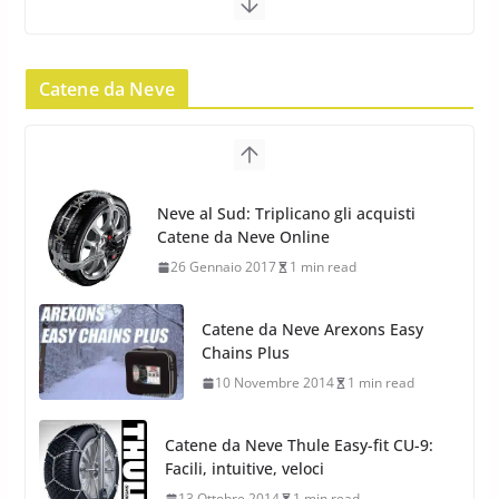
23 Aprile 2013
9 min read
Catene da Neve
Yokohama Geolandar G073: nuovi
pneumatici invernali SUV
22 Novembre 2012
2 min read
Neve al Sud: Triplicano gli acquisti
Catene da Neve Online
Pirelli Scorpion Winter 2: Nuovi
26 Gennaio 2017
1 min read
Pneumatici Invernali SUV 2022
17 Febbraio 2022
6 min read
Catene da Neve Arexons Easy
Chains Plus
10 Novembre 2014
1 min read
Catene da Neve Thule Easy-fit CU-9:
Facili, intuitive, veloci
13 Ottobre 2014
1 min read