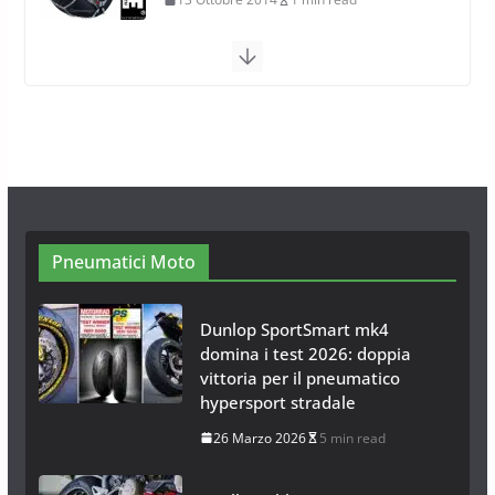
Calze da Neve Arexocks by
Arexons
26 Ottobre 2013
1 min read
Calze da Neve per Auto 2025:
Omologazione e Migliori
Modelli Omologati per l’Italia
28 Ottobre 2025
4 min read
Pneumatici Moto
Dunlop SportSmart mk4
domina i test 2026: doppia
vittoria per il pneumatico
hypersport stradale
26 Marzo 2026
5 min read