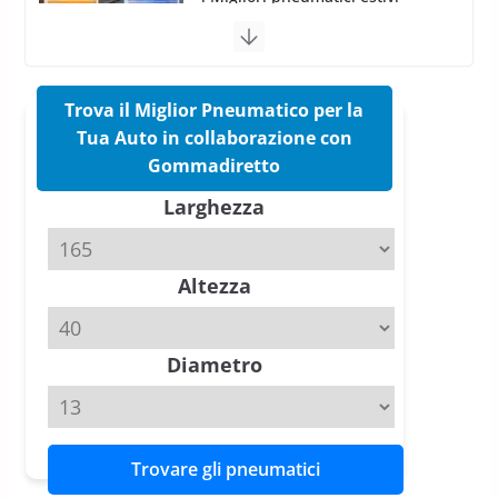
sportivi a confronto
17 Marzo 2026
5 min read
Trova il Miglior Pneumatico per la
Pirelli Cinturato 2026: due
vittorie nei test europei
Tua Auto in collaborazione con
confermano il salto tecnico del
Gommadiretto
nuovo estivo premium
Larghezza
16 Marzo 2026
6 min read
Pirelli P Zero Trofeo RS: per
Altezza
Tyre Reviews è la gomma semi-
slick da battere
20 Aprile 2026
4 min read
Diametro
Trovare gli pneumatici