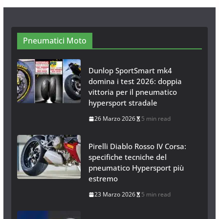
Catene da Neve Arexons Easy
Chains Plus
10 Novembre 2014
1 min read
Pneumatici Moto
Dunlop SportSmart mk4
domina i test 2026: doppia
vittoria per il pneumatico
hypersport stradale
26 Marzo 2026
5 min read
Pirelli Diablo Rosso IV Corsa:
specifiche tecniche del
pneumatico Hypersport più
estremo
23 Marzo 2026
5 min read