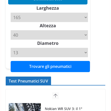
11 Aprile 2026
15 min read
Larghezza
Hankook Test Pneumatici Estivi
2026: Ventus evo vince con Auto
Altezza
Bild, Ventus Prime 4 convince
AvD
26 Marzo 2026
8 min read
Diametro
Trovare gli pneumatici
Test Pneumatici SUV
Nokian WR SUV 3: nuovi