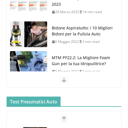
4 Aprile 2022
3 min read
6 Maggio 2022
3 min read
MTM PF22.2: La Migliore Foam
Gun per la tua Idropulitrice?
5 Maggio 2022
2 min read
Bullock entra nel mondo della
cura dell’Auto: la nuova linea
Car Care
26 Marzo 2025
2 min read
Arexons: nuova gamma Pulizia
Cruscotti con Tecnologia ad
Azoto
Test Pneumatici Auto
26 Marzo 2025
2 min read
Meguiars OFFERTA AMAZON: