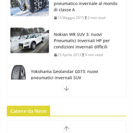
Pneumatici Invernali HP per
condizioni invernali difficili
23 Aprile 2013
9 min read
Yokohama Geolandar G073: nuovi
pneumatici invernali SUV
22 Novembre 2012
2 min read
Pirelli Scorpion Winter 2: Nuovi
Pneumatici Invernali SUV 2022
17 Febbraio 2022
6 min read
Pirelli Scorpion All Season SF2:
Nuovi Pneumatici SUV 4
Stagioni 2022
Catene da Neve
17 Febbraio 2022
6 min read