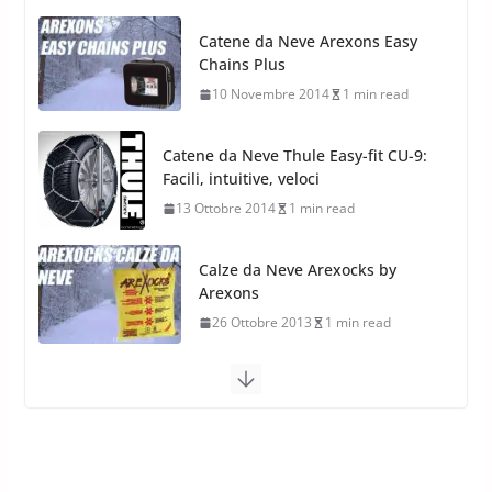
Nokian WR SUV 3: il 1°
pneumatico invernale al mondo
Catene da Neve Thule Easy-fit CU-9:
di classe A
Facili, intuitive, veloci
13 Maggio 2015
2 min read
13 Ottobre 2014
1 min read
Calze da Neve Arexocks by
Arexons
26 Ottobre 2013
1 min read
Calze da Neve per Auto 2025:
Omologazione e Migliori
Modelli Omologati per l’Italia
28 Ottobre 2025
4 min read
Neve al Sud: Triplicano gli acquisti
Catene da Neve Online
26 Gennaio 2017
1 min read