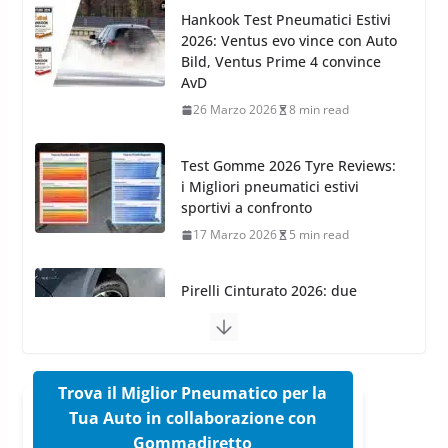
TOP Prodotti per la Cura Auto
Test Gomme 2026 Tyre Reviews:
2023
i Migliori pneumatici estivi
28 Marzo 2023
14 min read
sportivi a confronto
17 Marzo 2026
5 min read
Pirelli Cinturato 2026: due
vittorie nei test europei
confermano il salto tecnico del
nuovo estivo premium
16 Marzo 2026
6 min read
Pirelli P Zero Trofeo RS: per
Tyre Reviews è la gomma semi-
slick da battere
20 Aprile 2026
4 min read
Trova il Miglior Pneumatico per la
Michelin Pilot Sport 4 S – Test
Tua Auto in collaborazione con
su Range Rover Sport D350 HST
Gommadiretto