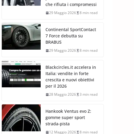
che rifiuta i compromessi
29 Maggio 2026
8 min read
Continental SportContact
7 Force debutta su
BRABUS
29 Maggio 2026
8 min read
Blackcircles.it accelera in
Italia: vendite in forte
crescita e nuovi obiettivi
per il 2026
28 Maggio 2026
3 min read
Hankook Ventus evo Z:
gomme super sport
strada-pista
12 Maggio 2026
8 min read