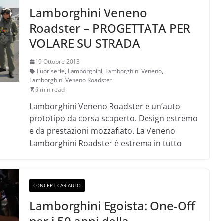
Lamborghini Veneno
Roadster – PROGETTATA PER
VOLARE SU STRADA
19 Ottobre 2013
Fuoriserie
,
Lamborghini
,
Lamborghini Veneno
,
Lamborghini Veneno Roadster
6 min read
Lamborghini Veneno Roadster è un’auto
prototipo da corsa scoperto. Design estremo
e da prestazioni mozzafiato. La Veneno
Lamborghini Roadster è estrema in tutto
CONCEPT CAR AUTO
Lamborghini Egoista: One-Off
per i 50 anni della