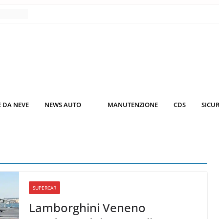
nce
co da
 il
KO3: più
rsche
 DA NEVE
NEWS AUTO
MANUTENZIONE
CDS
SICU
nuti al
o nei
SUPERCAR
Lamborghini Veneno