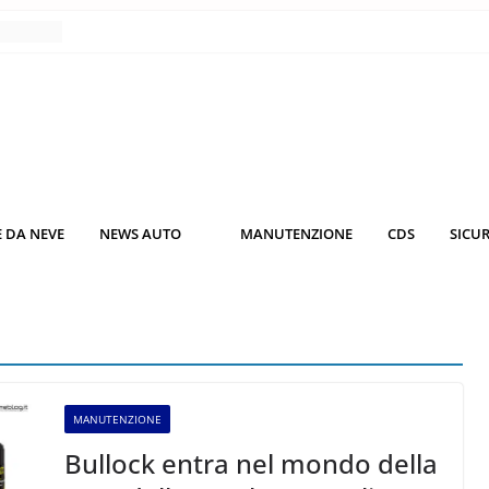
nce
co da
 il
KO3: più
rsche
 DA NEVE
NEWS AUTO
MANUTENZIONE
CDS
SICU
nuti al
o nei
MANUTENZIONE
Bullock entra nel mondo della