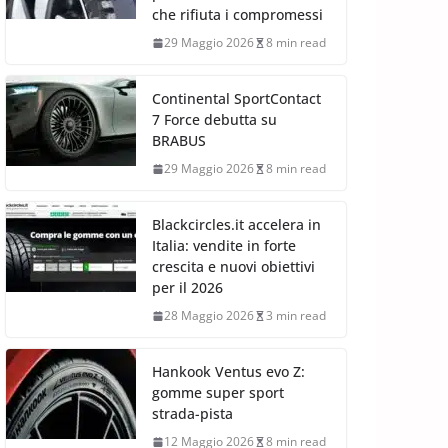
che rifiuta i compromessi
29 Maggio 2026
8 min read
Continental SportContact
7 Force debutta su
BRABUS
29 Maggio 2026
8 min read
Blackcircles.it accelera in
Italia: vendite in forte
crescita e nuovi obiettivi
per il 2026
28 Maggio 2026
3 min read
Hankook Ventus evo Z:
gomme super sport
strada-pista
12 Maggio 2026
8 min read