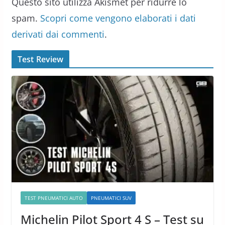
Questo sito utilizza Akismet per ridurre lo
spam.
Scopri come vengono elaborati i dati
derivati dai commenti
.
Test Review
TEST PNEUMATICI AUTO
PNEUMATICI SUV
Michelin Pilot Sport 4 S – Test su