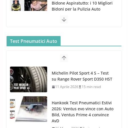
Gun per la tua Idropulitrice?
5 Maggio 2022
2 min read
Bullock entra nel mondo della
cura dell’Auto: la nuova linea
Car Care
Test Pneumatici Auto
26 Marzo 2025
2 min read
Arexons: nuova gamma Pulizia
Cruscotti con Tecnologia ad
Hankook Test Pneumatici Estivi
Azoto
2026: Ventus evo vince con Auto
26 Marzo 2025
2 min read
Bild, Ventus Prime 4 convince
AvD
26 Marzo 2026
8 min read
Test Gomme 2026 Tyre Reviews:
i Migliori pneumatici estivi
sportivi a confronto