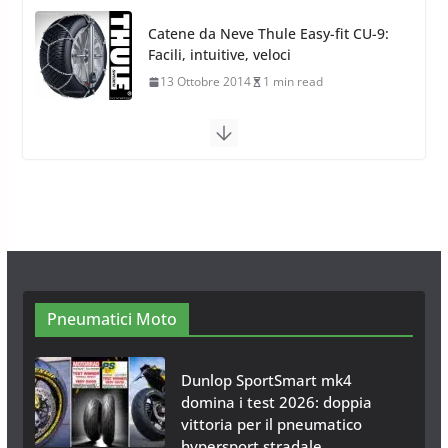
Calze da Neve Arexocks by
Arexons
26 Ottobre 2013
1 min read
Calze da Neve per Auto 2025:
Omologazione e Migliori
Modelli Omologati per l’Italia
28 Ottobre 2025
4 min read
Neve al Sud: Triplicano gli acquisti
Catene da Neve Online
26 Gennaio 2017
1 min read
Pneumatici Moto
Dunlop SportSmart mk4
domina i test 2026: doppia
vittoria per il pneumatico
hypersport stradale