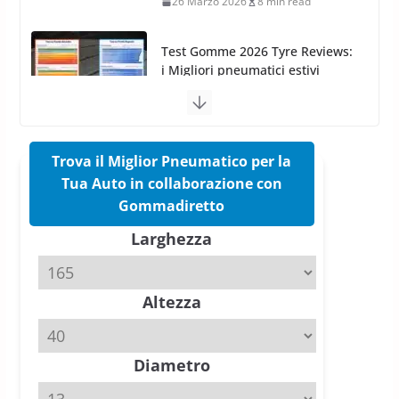
17 Marzo 2026
5 min read
Pirelli Cinturato 2026: due
vittorie nei test europei
confermano il salto tecnico del
nuovo estivo premium
16 Marzo 2026
6 min read
Trova il Miglior Pneumatico per la
Tua Auto in collaborazione con
Pirelli P Zero Trofeo RS: per
Gommadiretto
Tyre Reviews è la gomma semi-
Larghezza
slick da battere
20 Aprile 2026
4 min read
Altezza
Michelin Pilot Sport 4 S – Test
su Range Rover Sport D350 HST
11 Aprile 2026
15 min read
Diametro