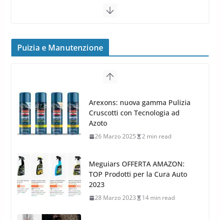
Cerchi in lega grandi: quando
peggiorano davvero comfort,
frenata e handling
Puizia e Manutenzione
8 Aprile 2026
7 min read
G.M.P. Group rafforza la
presenza nel Nord Europa con
Meguiars OFFERTA AMAZON:
l’acquisizione di Reedijk
TOP Prodotti per la Cura Auto
3 Dicembre 2024
3 min read
2023
28 Marzo 2023
14 min read
Bidone Aspiratutto: i 10 Migliori
Bidoni per la Pulizia Auto
6 Maggio 2022
3 min read
MTM PF22.2: La Migliore Foam