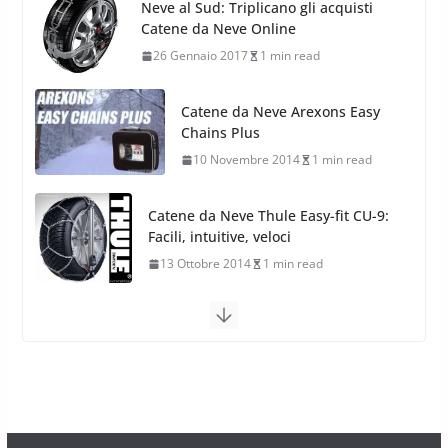
Catene da Neve Arexons Easy
Stagioni 2022
Chains Plus
17 Febbraio 2022
6 min read
10 Novembre 2014
1 min read
Catene da Neve Thule Easy-fit CU-9:
Facili, intuitive, veloci
13 Ottobre 2014
1 min read
Calze da Neve Arexocks by
Arexons
26 Ottobre 2013
1 min read
Calze da Neve per Auto 2025:
Omologazione e Migliori
Modelli Omologati per l’Italia
28 Ottobre 2025
4 min read
Neve al Sud: Triplicano gli acquisti