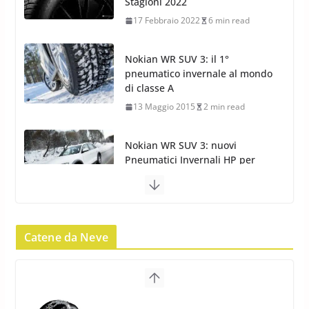
di classe A
13 Maggio 2015
2 min read
Nokian WR SUV 3: nuovi
Pneumatici Invernali HP per
condizioni invernali difficili
23 Aprile 2013
9 min read
Yokohama Geolandar G073: nuovi pneumatici
invernali SUV
22 Novembre 2012
2 min read
Pirelli Scorpion Winter 2: Nuovi
Pneumatici Invernali SUV 2022
Catene da Neve
17 Febbraio 2022
6 min read
Pirelli Scorpion All Season SF2:
Nuovi Pneumatici SUV 4