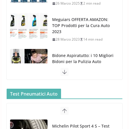
28 Marzo 2023
14 min read
Bidone Aspiratutto: i 10 Migliori
Bidoni per la Pulizia Auto
6 Maggio 2022
3 min read
MTM PF22.2: La Migliore Foam
Gun per la tua Idropulitrice?
5 Maggio 2022
2 min read
Bullock entra nel mondo della
cura dell’Auto: la nuova linea
Car Care
Test Pneumatici Auto
26 Marzo 2025
2 min read
Arexons: nuova gamma Pulizia
Cruscotti con Tecnologia ad
Hankook Test Pneumatici Estivi
Azoto