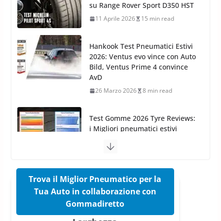
2026: Ventus evo vince con Auto
26 Marzo 2025
2 min read
Bild, Ventus Prime 4 convince
AvD
26 Marzo 2026
8 min read
Test Gomme 2026 Tyre Reviews:
i Migliori pneumatici estivi
sportivi a confronto
17 Marzo 2026
5 min read
Pirelli Cinturato 2026: due
vittorie nei test europei
confermano il salto tecnico del
nuovo estivo premium
16 Marzo 2026
6 min read
Trova il Miglior Pneumatico per la
Tua Auto in collaborazione con
Pirelli P Zero Trofeo RS: per
Gommadiretto
Tyre Reviews è la gomma semi-