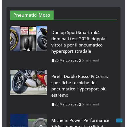
Catene da Neve Online
26 Gennaio 2017
1 min read
Pneumatici Moto
Dunlop SportSmart mk4
domina i test 2026: doppia
vittoria per il pneumatico
hypersport stradale
26 Marzo 2026
5 min read
Pirelli Diablo Rosso IV Corsa:
specifiche tecniche del
pneumatico Hypersport più
estremo
23 Marzo 2026
5 min read
Michelin Power Performance
Slick: il pneumatico slick da