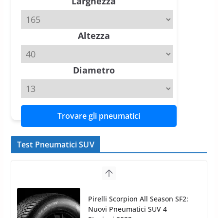
Larghezza
slick da battere
20 Aprile 2026
4 min read
Altezza
Michelin Pilot Sport 4 S – Test
su Range Rover Sport D350 HST
11 Aprile 2026
15 min read
Diametro
Trovare gli pneumatici
Test Pneumatici SUV
Nokian WR SUV 3: il 1°
pneumatico invernale al mondo