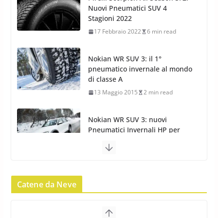
pneumatico invernale al mondo
di classe A
13 Maggio 2015
2 min read
Nokian WR SUV 3: nuovi
Pneumatici Invernali HP per
condizioni invernali difficili
23 Aprile 2013
9 min read
Yokohama Geolandar G073: nuovi pneumatici
invernali SUV
22 Novembre 2012
2 min read
Pirelli Scorpion Winter 2: Nuovi
Pneumatici Invernali SUV 2022
Catene da Neve
17 Febbraio 2022
6 min read