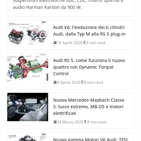
sospensioni elettroniche SDC, CDC, interni sportivi e
audio Harman Kardon da 900 W.
Audi V6: l’evoluzione dei 6 cilindri
Audi, dalla Typ M alla RS 5 plug-in
18 Aprile 2026
8 min read
Audi RS 5, come funziona il nuovo
quattro con Dynamic Torque
Control
8 Aprile 2026
8 min read
Nuova Mercedes-Maybach Classe
S: lusso estremo, MB.OS e motori
elettrificati
24 Marzo 2026
8 min read
Nuova gamma Motori V6 Audi: TFSI,