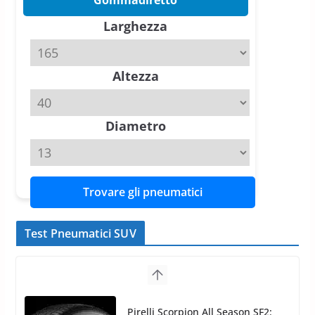
Gommadiretto
Tyre Reviews è la gomma semi-
Larghezza
slick da battere
20 Aprile 2026
4 min read
Altezza
Michelin Pilot Sport 4 S – Test
su Range Rover Sport D350 HST
11 Aprile 2026
15 min read
Diametro
Trovare gli pneumatici
Test Pneumatici SUV
Nokian WR SUV 3: il 1°