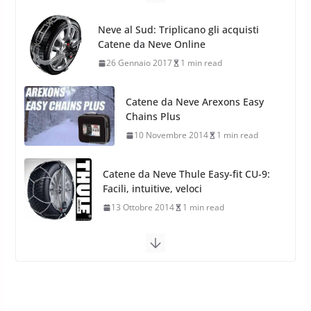
Pirelli Scorpion All Season SF2:
Nuovi Pneumatici SUV 4
Catene da Neve Arexons Easy
Stagioni 2022
Chains Plus
17 Febbraio 2022
6 min read
10 Novembre 2014
1 min read
Catene da Neve Thule Easy-fit CU-9:
Facili, intuitive, veloci
13 Ottobre 2014
1 min read
Calze da Neve Arexocks by
Arexons
26 Ottobre 2013
1 min read
Calze da Neve per Auto 2025:
Omologazione e Migliori
Modelli Omologati per l’Italia
28 Ottobre 2025
4 min read