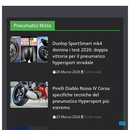
Neve al Sud: Triplicano gli acquisti
Catene da Neve Online
26 Gennaio 2017
1 min read
Pneumatici Moto
Dunlop SportSmart mk4
domina i test 2026: doppia
vittoria per il pneumatico
hypersport stradale
26 Marzo 2026
5 min read
Pirelli Diablo Rosso IV Corsa:
specifiche tecniche del
pneumatico Hypersport più
estremo
23 Marzo 2026
5 min read