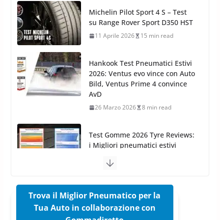
Cruscotti con Tecnologia ad
Hankook Test Pneumatici Estivi
Azoto
2026: Ventus evo vince con Auto
26 Marzo 2025
2 min read
Bild, Ventus Prime 4 convince
AvD
26 Marzo 2026
8 min read
Test Gomme 2026 Tyre Reviews:
i Migliori pneumatici estivi
sportivi a confronto
17 Marzo 2026
5 min read
Pirelli Cinturato 2026: due
vittorie nei test europei
confermano il salto tecnico del
nuovo estivo premium
16 Marzo 2026
6 min read
Trova il Miglior Pneumatico per la
Tua Auto in collaborazione con
Pirelli P Zero Trofeo RS: per