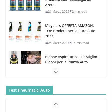
3 Dicembre 2024
3 min read
2023
28 Marzo 2023
14 min read
Bidone Aspiratutto: i 10 Migliori
Bidoni per la Pulizia Auto
6 Maggio 2022
3 min read
MTM PF22.2: La Migliore Foam
Gun per la tua Idropulitrice?
5 Maggio 2022
2 min read
Bullock entra nel mondo della
cura dell’Auto: la nuova linea
Car Care
Test Pneumatici Auto
26 Marzo 2025
2 min read
Arexons: nuova gamma Pulizia