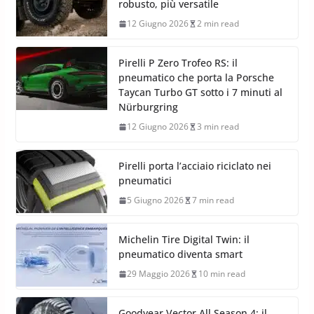
robusto, più versatile
12 Giugno 2026
2 min read
Pirelli P Zero Trofeo RS: il
pneumatico che porta la Porsche
Taycan Turbo GT sotto i 7 minuti al
Nürburgring
12 Giugno 2026
3 min read
Pirelli porta l’acciaio riciclato nei
pneumatici
5 Giugno 2026
7 min read
Michelin Tire Digital Twin: il
pneumatico diventa smart
29 Maggio 2026
10 min read
Goodyear Vector All Season 4: il