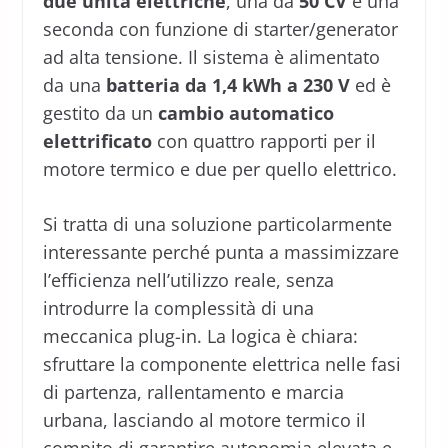
due unità elettriche
, una da
50 CV
e una
seconda con funzione di starter/generator
ad alta tensione. Il sistema è alimentato
da una
batteria da 1,4 kWh a 230 V
ed è
gestito da un
cambio automatico
elettrificato
con quattro rapporti per il
motore termico e due per quello elettrico.
Si tratta di una soluzione particolarmente
interessante perché punta a massimizzare
l’efficienza nell’utilizzo reale, senza
introdurre la complessità di una
meccanica plug-in. La logica è chiara:
sfruttare la componente elettrica nelle fasi
di partenza, rallentamento e marcia
urbana, lasciando al motore termico il
compito di garantire autonomia elevata e