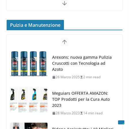
Cerchi in lega grandi: quando
peggiorano davvero comfort,
frenata e handling
Puizia e Manutenzione
8 Aprile 2026
7 min read
G.M.P. Group rafforza la
presenza nel Nord Europa con
Meguiars OFFERTA AMAZON:
l’acquisizione di Reedijk
TOP Prodotti per la Cura Auto
3 Dicembre 2024
3 min read
2023
28 Marzo 2023
14 min read
Bidone Aspiratutto: i 10 Migliori
Bidoni per la Pulizia Auto
6 Maggio 2022
3 min read
MTM PF22.2: La Migliore Foam