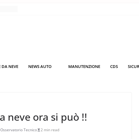
nce
co da
 il
KO3: più
rsche
 DA NEVE
NEWS AUTO
MANUTENZIONE
CDS
SICU
nuti al
o nei
a neve ora si può !!
,
Osservatorio Tecnico
2 min read