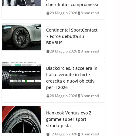
che rifiuta i compromessi
29 Maggio 2026
8 min read
Continental SportContact
7 Force debutta su
BRABUS
29 Maggio 2026
8 min read
Blackcircles.it accelera in
Italia: vendite in forte
crescita e nuovi obiettivi
per il 2026
28 Maggio 2026
3 min read
Hankook Ventus evo Z:
gomme super sport
strada-pista
12 Maggio 2026
8 min read