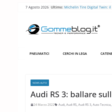
Skip
7 Agosto 2026
Ultimo:
Michelin Tire Digital Twin: il
to
pneumatico diventa smart
Michelin Pilot Sport Endura
content
2026: a Le Mans il pneumati
corsa diventa laboratorio per
futuro
BFGoodrich All-Terrain T/A 
robusto, più versatile
Pirelli P Zero Trofeo RS: il
pneumatico che porta la Po
PNEUMATICI
CERCHI IN LEGA
CATENE
Taycan Turbo GT sotto i 7 mi
Nürburgring
Pirelli porta l’acciaio riciclat
pneumatici
NEWS AUTO
Audi RS 3: ballare sull
24 Marzo 2022
Audi
,
Audi RS
,
Audi RS 3
,
Auto Tecnica