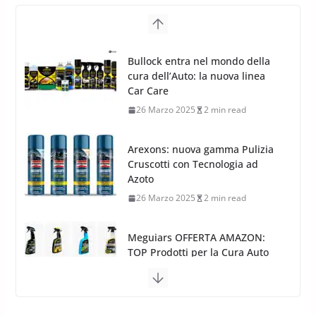
16 Settembre 2019
1 min read
Cerchi in Lega Volvo: Nuovi
Bullock entra nel mondo della
MAK FIVESTAR (2019)
cura dell’Auto: la nuova linea
24 Luglio 2019
1 min read
Car Care
26 Marzo 2025
2 min read
Arexons: nuova gamma Pulizia
Cruscotti con Tecnologia ad
Azoto
26 Marzo 2025
2 min read
Meguiars OFFERTA AMAZON:
TOP Prodotti per la Cura Auto
2023
28 Marzo 2023
14 min read