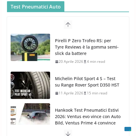
Bidone Aspiratutto: i 10 Migliori
Test Pneumatici Auto
Bidoni per la Pulizia Auto
6 Maggio 2022
3 min read
MTM PF22.2: La Migliore Foam
Pirelli P Zero Trofeo RS: per
Gun per la tua Idropulitrice?
Tyre Reviews è la gomma semi-
5 Maggio 2022
2 min read
slick da battere
20 Aprile 2026
4 min read
Michelin Pilot Sport 4 S – Test
su Range Rover Sport D350 HST
11 Aprile 2026
15 min read
Hankook Test Pneumatici Estivi
2026: Ventus evo vince con Auto
Bild, Ventus Prime 4 convince
AvD