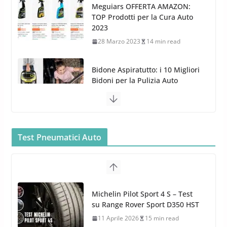
Bidone Aspiratutto: i 10 Migliori
Bidoni per la Pulizia Auto
6 Maggio 2022
3 min read
MTM PF22.2: La Migliore Foam
Gun per la tua Idropulitrice?
5 Maggio 2022
2 min read
Bullock entra nel mondo della
Test Pneumatici Auto
cura dell’Auto: la nuova linea
Michelin Pilot Sport 4 S – Test
Car Care
su Range Rover Sport D350 HST
26 Marzo 2025
2 min read
11 Aprile 2026
15 min read
Hankook Test Pneumatici Estivi
2026: Ventus evo vince con Auto
Bild, Ventus Prime 4 convince