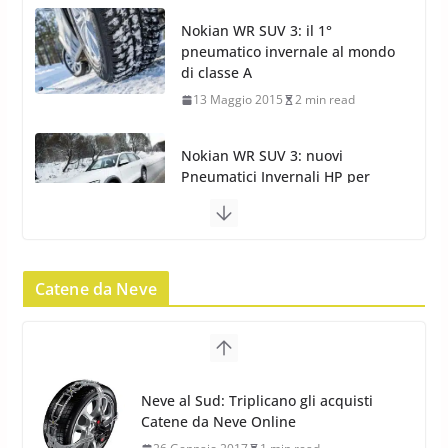
13 Maggio 2015
2 min read
Nokian WR SUV 3: nuovi
Pneumatici Invernali HP per
condizioni invernali difficili
23 Aprile 2013
9 min read
Yokohama Geolandar G073: nuovi pneumatici
invernali SUV
22 Novembre 2012
2 min read
Catene da Neve
Pirelli Scorpion Winter 2: Nuovi
Neve al Sud: Triplicano gli acquisti
Pneumatici Invernali SUV 2022
Catene da Neve Online
17 Febbraio 2022
6 min read
26 Gennaio 2017
1 min read
Catene da Neve Arexons Easy
Chains Plus