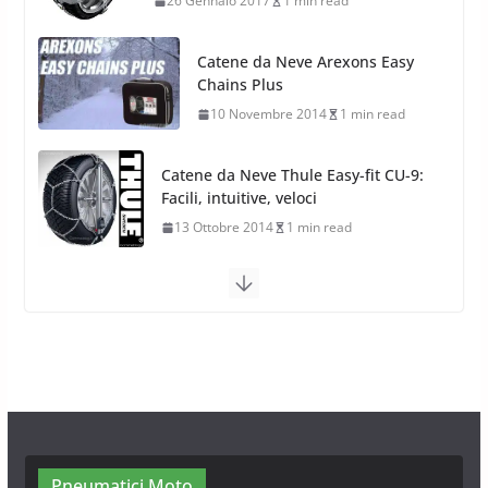
10 Novembre 2014
1 min read
Catene da Neve Thule Easy-fit CU-9:
Facili, intuitive, veloci
13 Ottobre 2014
1 min read
Calze da Neve Arexocks by
Arexons
26 Ottobre 2013
1 min read
Calze da Neve per Auto 2025:
Omologazione e Migliori
Modelli Omologati per l’Italia
28 Ottobre 2025
4 min read
Pneumatici Moto