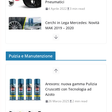
MAK 2019 – 2020
16 Settembre 2019
1 min read
Cerchi in Lega Volvo: Nuovi
MAK FIVESTAR (2019)
24 Luglio 2019
1 min read
Cerchi in lega grandi: quando
Puizia e Manutenzione
peggiorano davvero comfort,
Arexons: nuova gamma Pulizia
frenata e handling
Cruscotti con Tecnologia ad
8 Aprile 2026
7 min read
Azoto
26 Marzo 2025
2 min read
Meguiars OFFERTA AMAZON:
TOP Prodotti per la Cura Auto
2023
28 Marzo 2023
14 min read