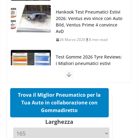
AvD
26 Marzo 2026
8 min read
Test Gomme 2026 Tyre Reviews:
i Migliori pneumatici estivi
sportivi a confronto
17 Marzo 2026
5 min read
Pirelli Cinturato 2026: due
vittorie nei test europei
confermano il salto tecnico del
nuovo estivo premium
Trova il Miglior Pneumatico per la
16 Marzo 2026
6 min read
Tua Auto in collaborazione con
Gommadiretto
Pirelli P Zero Trofeo RS: per
Tyre Reviews è la gomma semi-
Larghezza
slick da battere
20 Aprile 2026
4 min read