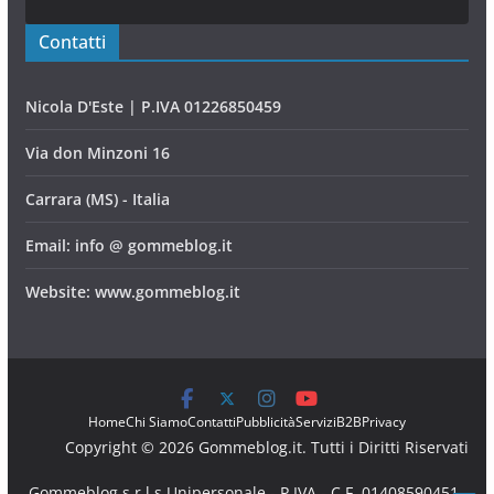
Contatti
Nicola D'Este | P.IVA 01226850459
Via don Minzoni 16
Carrara (MS) - Italia
Email: info @ gommeblog.it
Website: www.gommeblog.it
Home
Chi Siamo
Contatti
Pubblicità
Servizi
B2B
Privacy
Copyright © 2026 Gommeblog.it. Tutti i Diritti Riservati
Gommeblog s.r.l.s Unipersonale - P.IVA - C.F. 01408590451 -