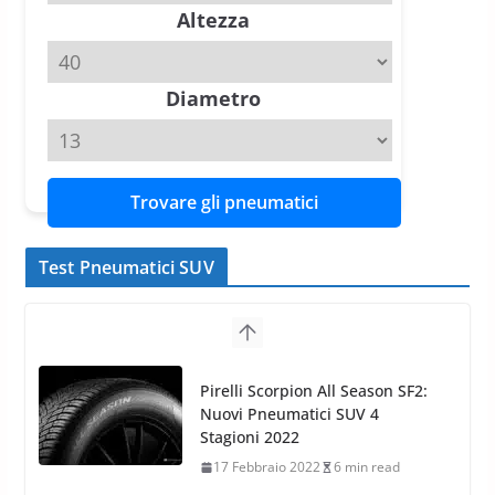
Altezza
Diametro
Trovare gli pneumatici
Test Pneumatici SUV
Pirelli Scorpion All Season SF2:
Nuovi Pneumatici SUV 4
Stagioni 2022
17 Febbraio 2022
6 min read
Nokian WR SUV 3: il 1°
pneumatico invernale al mondo
di classe A