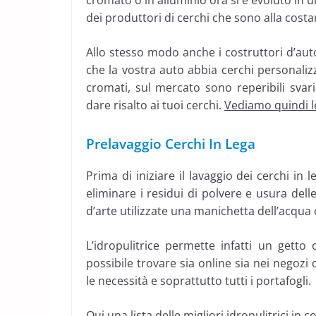
cromato o in alluminio ora si è evoluto in u
dei produttori di cerchi che sono alla costan
Allo stesso modo anche i costruttori d’aut
che la vostra auto abbia cerchi personalizzat
cromati, sul mercato sono reperibili svar
dare risalto ai tuoi cerchi.
Vediamo quindi le
Prelavaggio Cerchi In Lega
Prima di iniziare il lavaggio dei cerchi in
eliminare i residui di polvere e usura delle
d’arte utilizzate una manichetta dell’acqua
L’idropulitrice permette infatti un get
possibile trovare sia online sia nei negozi 
le necessità e soprattutto tutti i portafogli.
Qui una lista delle migliori idropulitrici i