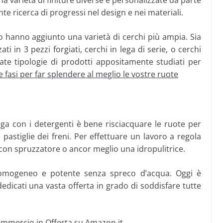
na varietà di finiture diverse e personalizzate da parte
te ricerca di progressi nel design e nei materiali.
o hanno aggiunto una varietà di cerchi più ampia. Sia
i in 3 pezzi forgiati, cerchi in lega di serie, o cerchi
iate tipologie di prodotti appositamente studiati per
 fasi per far splendere al meglio le vostre ruote
 lega con i detergenti è bene risciacquare le ruote per
 pastiglie dei freni. Per effettuare un lavoro a regola
 con spruzzatore o ancor meglio una idropulitrice.
to omogeneo e potente senza spreco d’acqua. Oggi è
dedicati una vasta offerta in grado di soddisfare tutte
n commercio in Offerta su Amazon.it