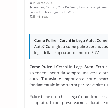
14 Marzo 2016
Arexons
,
Carplan
,
Cura Dell'Auto
,
Lampa
,
Lavaggio Aut
Pulizia Cerchi in Lega
,
Turtle Wax
23 min read
Come Pulire i Cerchi in Lega Auto: Come
Auto? Consigli su come pulire cerchi, cos
lega della propria auto, moto e SUV
Come Pulire i Cerchi in Lega Auto
: Ecco c
splendenti sono da sempre una vera e prop
auto. Tuttavia è importante sottolinea
fondamentale importanza per prevenire tutt
Pulire bene i cerchi in lega è quindi necess
e soprattutto per preservarne la durata e 