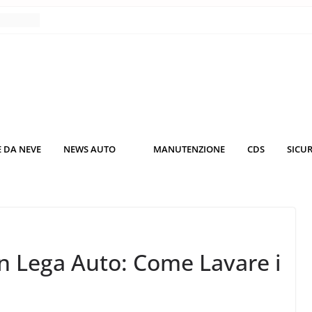
nce
co da
 il
KO3: più
rsche
 DA NEVE
NEWS AUTO
MANUTENZIONE
CDS
SICU
nuti al
o nei
in Lega Auto: Come Lavare i