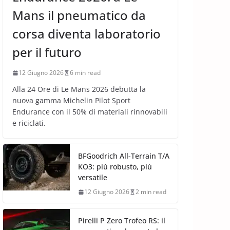
Mans il pneumatico da
corsa diventa laboratorio
per il futuro
12 Giugno 2026
6 min read
Alla 24 Ore di Le Mans 2026 debutta la
nuova gamma Michelin Pilot Sport
Endurance con il 50% di materiali rinnovabili
e riciclati.
BFGoodrich All-Terrain T/A
KO3: più robusto, più
versatile
12 Giugno 2026
2 min read
Pirelli P Zero Trofeo RS: il