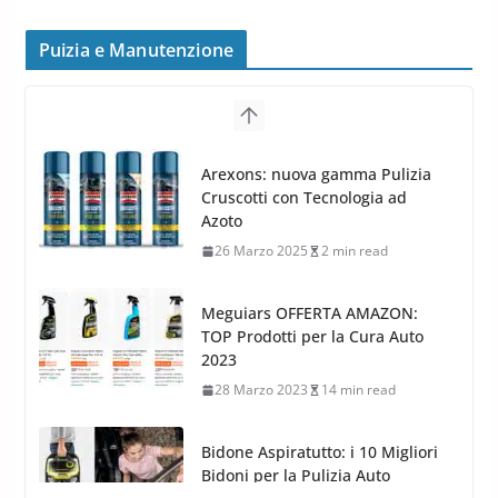
peggiorano davvero comfort,
frenata e handling
Puizia e Manutenzione
8 Aprile 2026
7 min read
G.M.P. Group rafforza la
presenza nel Nord Europa con
Meguiars OFFERTA AMAZON:
l’acquisizione di Reedijk
TOP Prodotti per la Cura Auto
3 Dicembre 2024
3 min read
2023
28 Marzo 2023
14 min read
Bidone Aspiratutto: i 10 Migliori
Bidoni per la Pulizia Auto
6 Maggio 2022
3 min read
MTM PF22.2: La Migliore Foam
Gun per la tua Idropulitrice?
5 Maggio 2022
2 min read