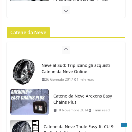
22 Novembre 2012
2 min read
Pirelli Scorpion Winter 2: Nuovi
Pneumatici Invernali SUV 2022
Catene da Neve
17 Febbraio 2022
6 min read
Pirelli Scorpion All Season SF2:
Nuovi Pneumatici SUV 4
Catene da Neve Arexons Easy
Stagioni 2022
Chains Plus
17 Febbraio 2022
6 min read
10 Novembre 2014
1 min read
Catene da Neve Thule Easy-fit CU-9:
Facili, intuitive, veloci
13 Ottobre 2014
1 min read
Calze da Neve Arexocks by