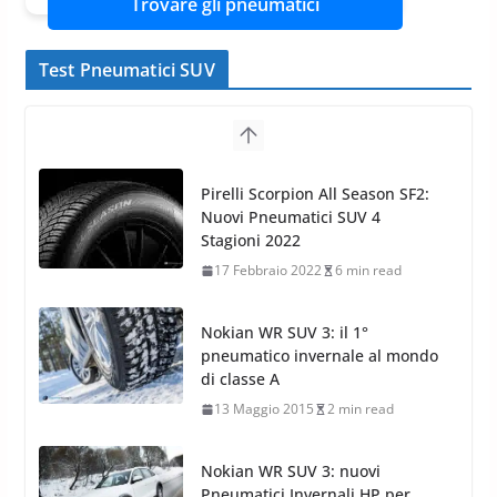
Trovare gli pneumatici
Test Pneumatici SUV
Nokian WR SUV 3: il 1°
pneumatico invernale al mondo
di classe A
13 Maggio 2015
2 min read
Nokian WR SUV 3: nuovi
Pneumatici Invernali HP per
condizioni invernali difficili
23 Aprile 2013
9 min read
Yokohama Geolandar G073: nuovi pneumatici
invernali SUV