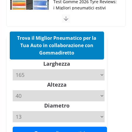
Pirelli Cinturato 2026: due
vittorie nei test europei
confermano il salto tecnico del
nuovo estivo premium
16 Marzo 2026
6 min read
Trova il Miglior Pneumatico per la
Tua Auto in collaborazione con
Pirelli P Zero Trofeo RS: per
Gommadiretto
Tyre Reviews è la gomma semi-
Larghezza
slick da battere
20 Aprile 2026
4 min read
Altezza
Michelin Pilot Sport 4 S – Test
su Range Rover Sport D350 HST
11 Aprile 2026
15 min read
Diametro