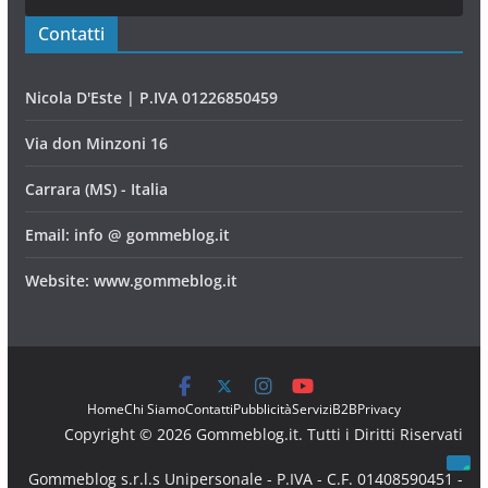
Contatti
Nicola D'Este | P.IVA 01226850459
Via don Minzoni 16
Carrara (MS) - Italia
Email: info @ gommeblog.it
Website: www.gommeblog.it
Home
Chi Siamo
Contatti
Pubblicità
Servizi
B2B
Privacy
Copyright © 2026 Gommeblog.it. Tutti i Diritti Riservati
Gommeblog s.r.l.s Unipersonale - P.IVA - C.F. 01408590451 -