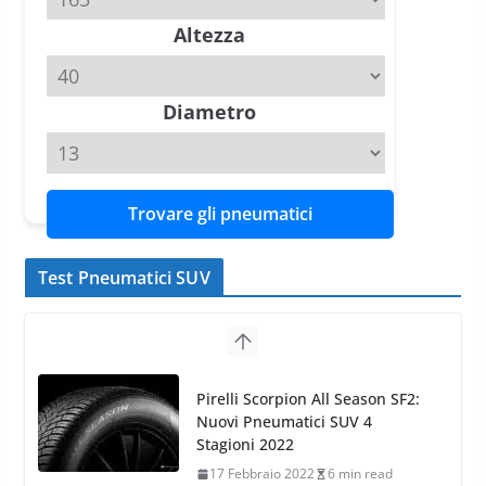
Altezza
Michelin Pilot Sport 4 S – Test
su Range Rover Sport D350 HST
11 Aprile 2026
15 min read
Diametro
Trovare gli pneumatici
Test Pneumatici SUV
Nokian WR SUV 3: il 1°
pneumatico invernale al mondo
di classe A
13 Maggio 2015
2 min read