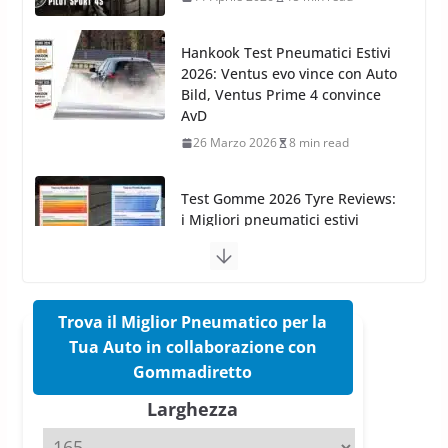
AvD
26 Marzo 2026
8 min read
Test Gomme 2026 Tyre Reviews:
i Migliori pneumatici estivi
sportivi a confronto
17 Marzo 2026
5 min read
Pirelli Cinturato 2026: due
vittorie nei test europei
confermano il salto tecnico del
nuovo estivo premium
16 Marzo 2026
6 min read
Trova il Miglior Pneumatico per la
Tua Auto in collaborazione con
Pirelli P Zero Trofeo RS: per
Gommadiretto
Tyre Reviews è la gomma semi-
Larghezza
slick da battere
20 Aprile 2026
4 min read