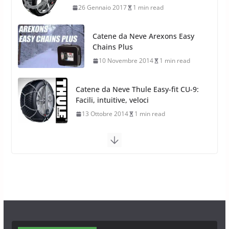
10 Novembre 2014
1 min read
Catene da Neve Thule Easy-fit CU-9:
Facili, intuitive, veloci
13 Ottobre 2014
1 min read
Calze da Neve Arexocks by
Arexons
26 Ottobre 2013
1 min read
Calze da Neve per Auto 2025:
Omologazione e Migliori
Modelli Omologati per l’Italia
28 Ottobre 2025
4 min read
Neve al Sud: Triplicano gli acquisti
Catene da Neve Online