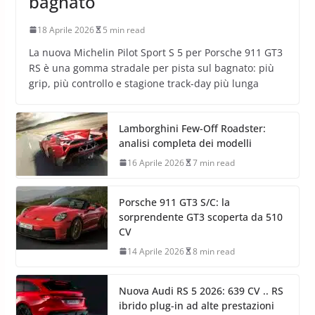
bagnato
18 Aprile 2026
5 min read
La nuova Michelin Pilot Sport S 5 per Porsche 911 GT3
RS è una gomma stradale per pista sul bagnato: più
grip, più controllo e stagione track-day più lunga
Lamborghini Few-Off Roadster:
analisi completa dei modelli
16 Aprile 2026
7 min read
Porsche 911 GT3 S/C: la
sorprendente GT3 scoperta da 510
CV
14 Aprile 2026
8 min read
Nuova Audi RS 5 2026: 639 CV .. RS
ibrido plug-in ad alte prestazioni