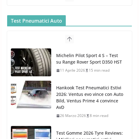
MTM PF22.2: La Migliore Foam
Gun per la tua Idropulitrice?
Test Pneumatici Auto
5 Maggio 2022
2 min read
Bullock entra nel mondo della
cura dell’Auto: la nuova linea
Michelin Pilot Sport 4 S – Test
Car Care
su Range Rover Sport D350 HST
26 Marzo 2025
2 min read
11 Aprile 2026
15 min read
Hankook Test Pneumatici Estivi
2026: Ventus evo vince con Auto
Bild, Ventus Prime 4 convince
AvD
26 Marzo 2026
8 min read
Test Gomme 2026 Tyre Reviews: