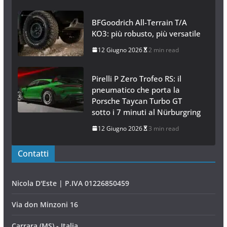
BFGoodrich All-Terrain T/A
KO3: più robusto, più versatile
12 Giugno 2026
2 min read
Pirelli P Zero Trofeo RS: il
pneumatico che porta la
Porsche Taycan Turbo GT
sotto i 7 minuti al Nürburgring
12 Giugno 2026
3 min read
Contatti
Nicola D'Este | P.IVA 01226850459
Via don Minzoni 16
Carrara (MS) - Italia