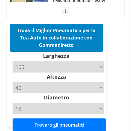
i Migliori pneumatici estivi
sportivi a confronto
17 Marzo 2026
5 min read
Trova il Miglior Pneumatico per la
Pirelli Cinturato 2026: due
vittorie nei test europei
Tua Auto in collaborazione con
confermano il salto tecnico del
Gommadiretto
nuovo estivo premium
Larghezza
16 Marzo 2026
6 min read
Pirelli P Zero Trofeo RS: per
Altezza
Tyre Reviews è la gomma semi-
slick da battere
20 Aprile 2026
4 min read
Diametro
Trovare gli pneumatici