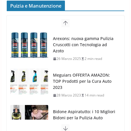
MAK FIVESTAR (2019)
Puizia e Manutenzione
24 Luglio 2019
1 min read
Cerchi in lega grandi: quando
peggiorano davvero comfort,
Arexons: nuova gamma Pulizia
frenata e handling
Cruscotti con Tecnologia ad
8 Aprile 2026
7 min read
Azoto
26 Marzo 2025
2 min read
Meguiars OFFERTA AMAZON:
TOP Prodotti per la Cura Auto
2023
28 Marzo 2023
14 min read
Bidone Aspiratutto: i 10 Migliori
Bidoni per la Pulizia Auto
6 Maggio 2022
3 min read