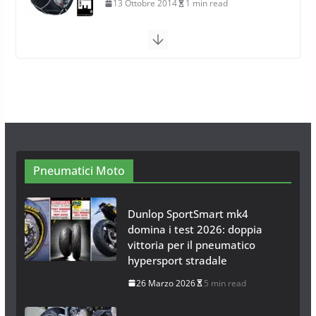
13 Ottobre 2014
1 min read
Calze da Neve Arexocks by
Arexons
26 Ottobre 2013
1 min read
Calze da Neve per Auto 2025:
Omologazione e Migliori
Modelli Omologati per l’Italia
28 Ottobre 2025
4 min read
Pneumatici Moto
Dunlop SportSmart mk4
domina i test 2026: doppia
vittoria per il pneumatico
hypersport stradale
26 Marzo 2026
5 min read