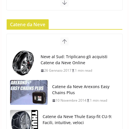
23 Aprile 2013
9 min read
Catene da Neve
Yokohama Geolandar G073: nuovi
pneumatici invernali SUV
22 Novembre 2012
2 min read
Neve al Sud: Triplicano gli acquisti
Catene da Neve Online
Pirelli Scorpion Winter 2: Nuovi
26 Gennaio 2017
1 min read
Pneumatici Invernali SUV 2022
17 Febbraio 2022
6 min read
Catene da Neve Arexons Easy
Chains Plus
10 Novembre 2014
1 min read
Catene da Neve Thule Easy-fit CU-9:
Facili, intuitive, veloci