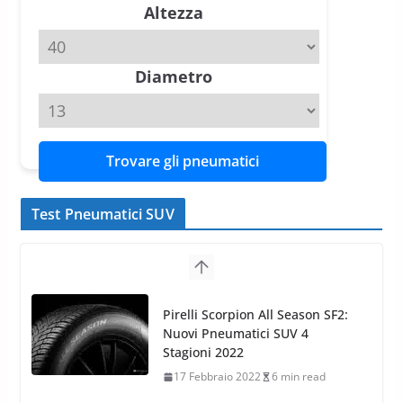
Altezza
Michelin Pilot Sport 4 S – Test
su Range Rover Sport D350 HST
11 Aprile 2026
15 min read
Diametro
Trovare gli pneumatici
Test Pneumatici SUV
Nokian WR SUV 3: il 1°
pneumatico invernale al mondo
di classe A
13 Maggio 2015
2 min read