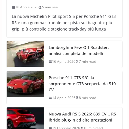
18 Aprile 2026
5 min read
La nuova Michelin Pilot Sport S 5 per Porsche 911 GT3
RS è una gomma stradale per pista sul bagnato: più
grip, più controllo e stagione track-day più lunga
Lamborghini Few-Off Roadster:
analisi completa dei modelli
16 Aprile 2026
7 min read
Porsche 911 GT3 S/C: la
sorprendente GT3 scoperta da 510
CV
14 Aprile 2026
8 min read
Nuova Audi RS 5 2026: 639 CV .. RS
ibrido plug-in ad alte prestazioni
19 Febbraio 2026
10 min read