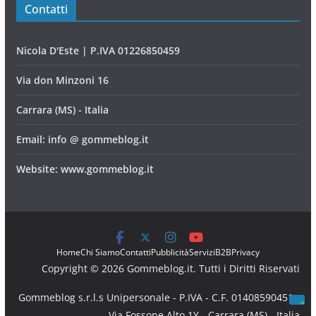
Contatti
Nicola D'Este | P.IVA 01226850459
Via don Minzoni 16
Carrara (MS) - Italia
Email: info @ gommeblog.it
Website: www.gommeblog.it
Home
Chi Siamo
Contatti
Pubblicità
Servizi
B2B
Privacy
Copyright © 2026 Gommeblog.it. Tutti i Diritti Riservati
Gommeblog s.r.l.s Unipersonale - P.IVA - C.F. 01408590451 -
Via Fossone Alto 1Y - Carrara (MS) - Italia