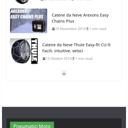
Catene da Neve Thule Easy-fit CU-9:
Facili, intuitive, veloci
13 Ottobre 2014
1 min read
Calze da Neve Arexocks by
Arexons
26 Ottobre 2013
1 min read
Calze da Neve per Auto 2025:
Omologazione e Migliori
Modelli Omologati per l’Italia
28 Ottobre 2025
4 min read
Neve al Sud: Triplicano gli acquisti
Catene da Neve Online
26 Gennaio 2017
1 min read
Pneumatici Moto