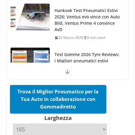
26 Marzo 2026
8 min read
Test Gomme 2026 Tyre Reviews:
i Migliori pneumatici estivi
sportivi a confronto
17 Marzo 2026
5 min read
Pirelli Cinturato 2026: due
vittorie nei test europei
confermano il salto tecnico del
nuovo estivo premium
16 Marzo 2026
6 min read
Trova il Miglior Pneumatico per la
Tua Auto in collaborazione con
Pirelli P Zero Trofeo RS: per
Gommadiretto
Tyre Reviews è la gomma semi-
Larghezza
slick da battere
20 Aprile 2026
4 min read