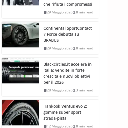
che rifiuta i compromessi
29 Maggio 2026
8 min read
Continental SportContact
7 Force debutta su
BRABUS
29 Maggio 2026
8 min read
Blackcircles.it accelera in
Italia: vendite in forte
crescita e nuovi obiettivi
per il 2026
28 Maggio 2026
3 min read
Hankook Ventus evo Z:
gomme super sport
strada-pista
12 Maggio 2026
8 min read