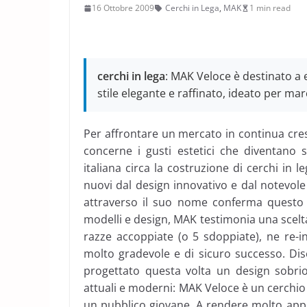
16 Ottobre 2009
Cerchi in Lega
,
MAK
1 min read
cerchi in lega
: MAK Veloce è destinato a 
stile elegante e raffinato, ideato per ma
Per affrontare un mercato in continua cre
concerne i gusti estetici che diventano s
italiana circa la costruzione di cerchi in
nuovi dal design innovativo e dal notevole
attraverso il suo nome conferma questo i
modelli e design, MAK testimonia una scelta 
razze accoppiate (o 5 sdoppiate), ne re-i
molto gradevole e di sicuro successo. Dis
progettato questa volta un design sobrio
attuali e moderni: MAK Veloce è un cerchio
un pubblico giovane. A rendere molto app