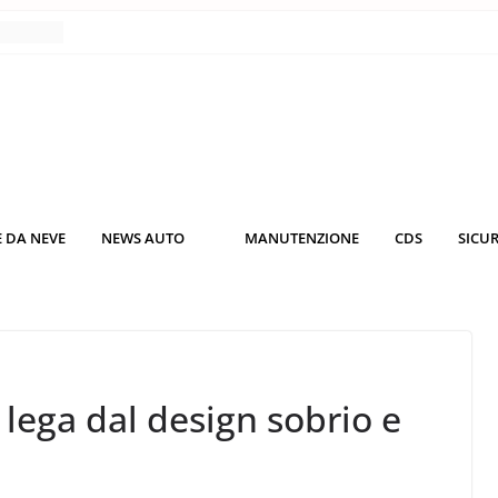
nce
co da
 il
KO3: più
rsche
 DA NEVE
NEWS AUTO
MANUTENZIONE
CDS
SICU
nuti al
o nei
 lega dal design sobrio e