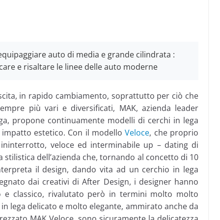
equipaggiare auto di media e grande cilindrata :
rcare e risaltare le linee delle auto moderne
scita, in rapido cambiamento, soprattutto per ciò che
empre più vari e diversificati, MAK, azienda leader
 lega, propone continuamente modelli di cerchi in lega
 impatto estetico. Con il modello
Veloce
, che proprio
ninterrotto, veloce ed interminabile up – dating di
stilistica dell’azienda che, tornando al concetto di 10
nterpreta il design, dando vita ad un cerchio in lega
egnato dai creativi di After Design, i designer hanno
 e classico, rivalutato però in termini molto molto
 in lega delicato e molto elegante, ammirato anche da
rezzato MAK Veloce, sono sicuramente la delicatezza