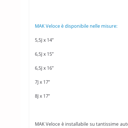
MAK Veloce è disponibile nelle misure:
5,5J x 14”
6,5J x 15”
6,5J x 16”
7J x 17”
8J x 17”
MAK Veloce è installabile su tantissime au