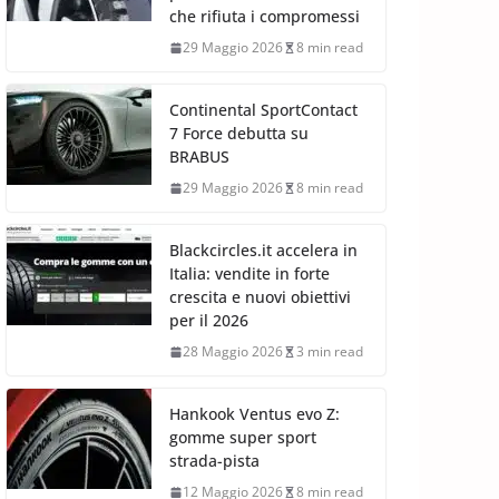
che rifiuta i compromessi
29 Maggio 2026
8 min read
Continental SportContact
7 Force debutta su
BRABUS
29 Maggio 2026
8 min read
Blackcircles.it accelera in
Italia: vendite in forte
crescita e nuovi obiettivi
per il 2026
28 Maggio 2026
3 min read
Hankook Ventus evo Z:
gomme super sport
strada-pista
12 Maggio 2026
8 min read