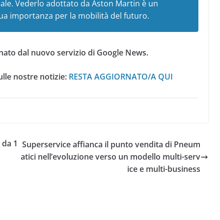
eale. Vederlo adottato da Aston Martin è un
ua importanza per la mobilità del futuro.
nato dal nuovo servizio di Google News.
lle nostre notizie:
RESTA AGGIORNATO/A QUI
a da 1
Superservice affianca il punto vendita di Pneum
atici nell’evoluzione verso un modello multi-serv
ice e multi-business