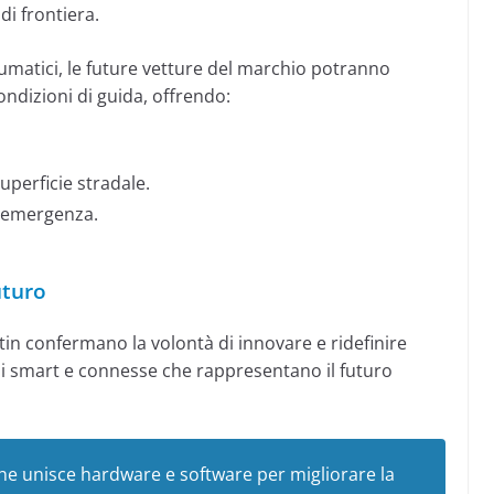
i frontiera.
eumatici, le future vetture del marchio potranno
ondizioni di guida, offrendo:
uperficie stradale.
di emergenza.
uturo
tin confermano la volontà di innovare e ridefinire
ni smart e connesse che rappresentano il futuro
che unisce hardware e software per migliorare la