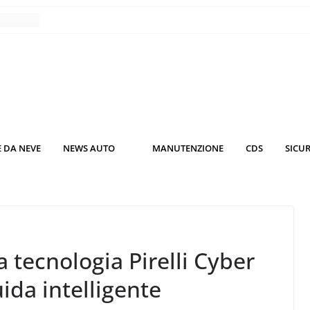
nce
co da
 il
KO3: più
rsche
 DA NEVE
NEWS AUTO
MANUTENZIONE
CDS
SICU
nuti al
o nei
 tecnologia Pirelli Cyber
uida intelligente