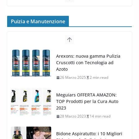
Cerchi in lega grandi: quando
peggiorano davvero comfort,
frenata e handling
Puizia e Manutenzione
8 Aprile 2026
7 min read
G.M.P. Group rafforza la
presenza nel Nord Europa con
Meguiars OFFERTA AMAZON:
l’acquisizione di Reedijk
TOP Prodotti per la Cura Auto
3 Dicembre 2024
3 min read
2023
28 Marzo 2023
14 min read
Bidone Aspiratutto: i 10 Migliori
Bidoni per la Pulizia Auto
6 Maggio 2022
3 min read
MTM PF22.2: La Migliore Foam
Gun per la tua Idropulitrice?