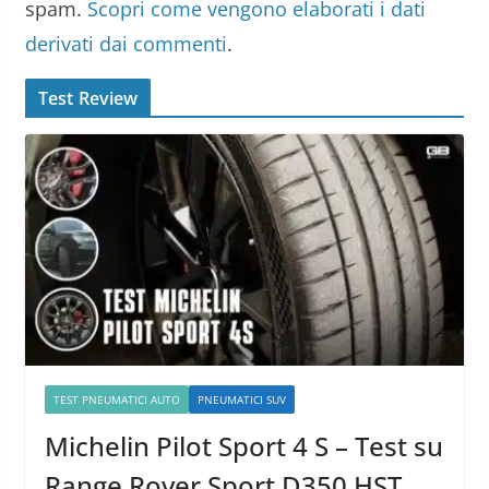
spam.
Scopri come vengono elaborati i dati
derivati dai commenti
.
Test Review
TEST PNEUMATICI AUTO
PNEUMATICI SUV
Michelin Pilot Sport 4 S – Test su
Range Rover Sport D350 HST