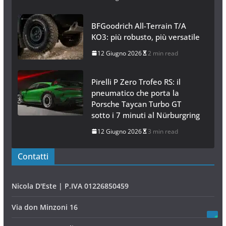
BFGoodrich All-Terrain T/A
KO3: più robusto, più versatile
12 Giugno 2026
2 min read
Pirelli P Zero Trofeo RS: il
pneumatico che porta la
Porsche Taycan Turbo GT
sotto i 7 minuti al Nürburgring
12 Giugno 2026
3 min read
Contatti
Nicola D'Este | P.IVA 01226850459
Via don Minzoni 16