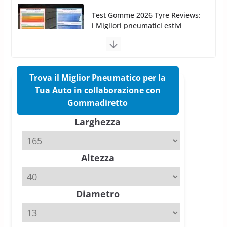
Pirelli Cinturato 2026: due
vittorie nei test europei
confermano il salto tecnico del
nuovo estivo premium
16 Marzo 2026
6 min read
Trova il Miglior Pneumatico per la
Tua Auto in collaborazione con
Pirelli P Zero Trofeo RS: per
Gommadiretto
Tyre Reviews è la gomma semi-
Larghezza
slick da battere
20 Aprile 2026
4 min read
Altezza
Michelin Pilot Sport 4 S – Test
su Range Rover Sport D350 HST
11 Aprile 2026
15 min read
Diametro