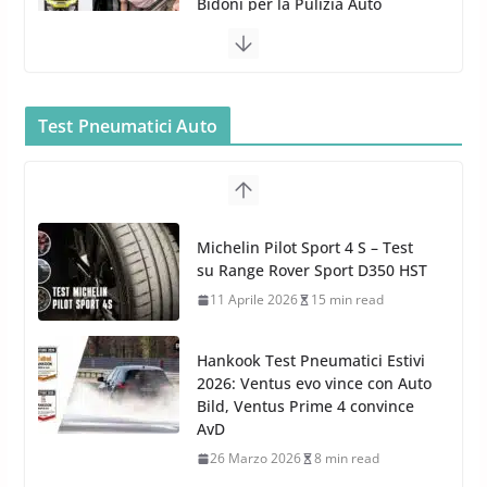
5 Maggio 2022
2 min read
Bullock entra nel mondo della
cura dell’Auto: la nuova linea
Car Care
Test Pneumatici Auto
26 Marzo 2025
2 min read
Arexons: nuova gamma Pulizia
Cruscotti con Tecnologia ad
Hankook Test Pneumatici Estivi
Azoto
2026: Ventus evo vince con Auto
26 Marzo 2025
2 min read
Bild, Ventus Prime 4 convince
AvD
26 Marzo 2026
8 min read
Test Gomme 2026 Tyre Reviews:
i Migliori pneumatici estivi
sportivi a confronto
17 Marzo 2026
5 min read