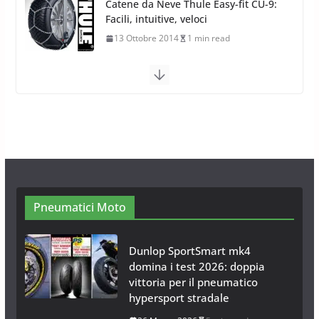
Calze da Neve Arexocks by
Arexons
26 Ottobre 2013
1 min read
Calze da Neve per Auto 2025:
Omologazione e Migliori
Modelli Omologati per l’Italia
28 Ottobre 2025
4 min read
Neve al Sud: Triplicano gli acquisti
Catene da Neve Online
26 Gennaio 2017
1 min read
Pneumatici Moto
Dunlop SportSmart mk4
domina i test 2026: doppia
vittoria per il pneumatico
hypersport stradale