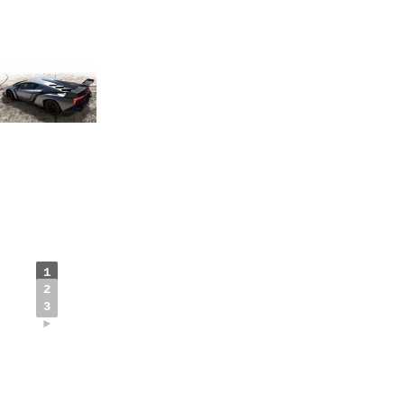
1
2
3
►