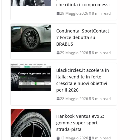
che rifiuta i compromessi
29 Maggio 2026
8 min read
Continental SportContact
7 Force debutta su
BRABUS
29 Maggio 2026
8 min read
Blackcircles.it accelera in
Italia: vendite in forte
crescita e nuovi obiettivi
per il 2026
28 Maggio 2026
3 min read
Hankook Ventus evo Z:
gomme super sport
strada-pista
12 Maggio 2026
8 min read