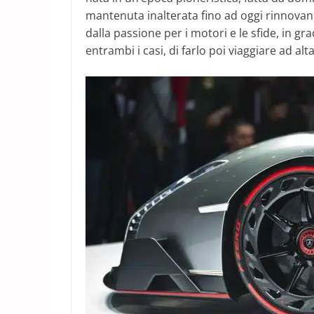
mantenuta inalterata fino ad oggi rinnovand
dalla passione per i motori e le sfide, in gra
entrambi i casi, di farlo poi viaggiare ad alta 