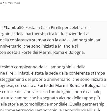
sa
4 min read
elli #Lambo50
: Festa in Casa Pirelli per celebrare il
ini e della partnership tra le due aziende. La
sede della conferenza stampa con la quale Lamborghini ha
anniversario, che sono iniziati a Milano e si
con sosta a Forte dei Marmi, Roma e Bologna.
uantesimo compleanno della Lamborghini e della
 Pirelli, infatti, è stata la sede della conferenza stampa
esteggiamenti del proprio anniversario, che sono iniziati a
lognese, con sosta a
Forte dei Marmi
,
Roma e Bologna
. La
e cornice dell’anniversario Lamborghini, non è casuale,
e a tutto campo, che ha segnato alcune delle tappe più
ella storia automobilistica mondiale. Quella partnership,
ni come Ferruccio Lamborghini e Leopoldo Pirelli, si è