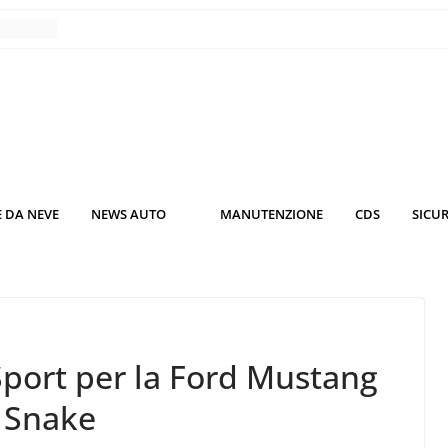
nce
co da
 il
KO3: più
rsche
 DA NEVE
NEWS AUTO
MANUTENZIONE
CDS
SICU
nuti al
o nei
Sport per la Ford Mustang
 Snake