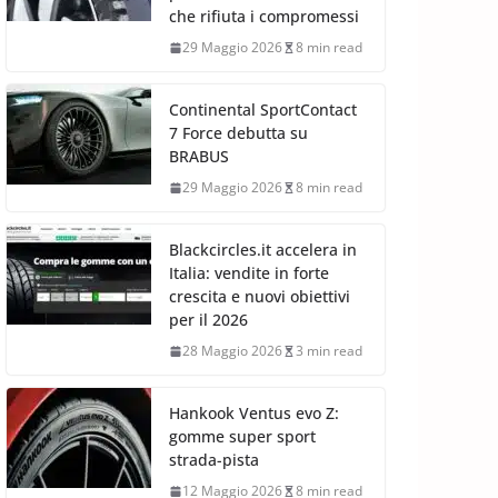
che rifiuta i compromessi
29 Maggio 2026
8 min read
Continental SportContact
7 Force debutta su
BRABUS
29 Maggio 2026
8 min read
Blackcircles.it accelera in
Italia: vendite in forte
crescita e nuovi obiettivi
per il 2026
28 Maggio 2026
3 min read
Hankook Ventus evo Z:
gomme super sport
strada-pista
12 Maggio 2026
8 min read