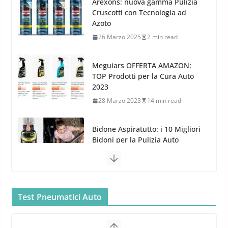
Meguiars OFFERTA AMAZON:
TOP Prodotti per la Cura Auto
2023
28 Marzo 2023
14 min read
Bidone Aspiratutto: i 10 Migliori
Bidoni per la Pulizia Auto
6 Maggio 2022
3 min read
MTM PF22.2: La Migliore Foam
Gun per la tua Idropulitrice?
5 Maggio 2022
2 min read
Bullock entra nel mondo della
cura dell’Auto: la nuova linea
Test Pneumatici Auto
Michelin Pilot Sport 4 S – Test
Car Care
su Range Rover Sport D350 HST
26 Marzo 2025
2 min read