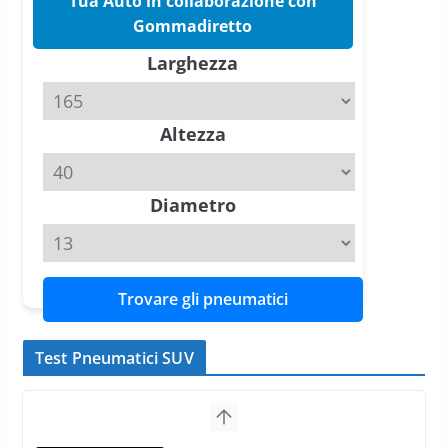
Tua Auto in collaborazione con
Gommadiretto
Pirelli P Zero Trofeo RS: per
Tyre Reviews è la gomma semi-
Larghezza
slick da battere
20 Aprile 2026
4 min read
Altezza
Diametro
Trovare gli pneumatici
Test Pneumatici SUV
Pirelli Scorpion All Season SF2:
Nuovi Pneumatici SUV 4
Stagioni 2022
17 Febbraio 2022
6 min read