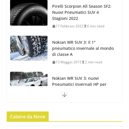
Nokian WR SUV 3: il 1°
pneumatico invernale al mondo
di classe A
13 Maggio 2015
2 min read
Nokian WR SUV 3: nuovi
Pneumatici Invernali HP per
condizioni invernali difficili
23 Aprile 2013
9 min read
Yokohama Geolandar G073: nuovi pneumatici
invernali SUV
22 Novembre 2012
2 min read
Pirelli Scorpion Winter 2: Nuovi
Catene da Neve
Neve al Sud: Triplicano gli acquisti
Pneumatici Invernali SUV 2022
Catene da Neve Online