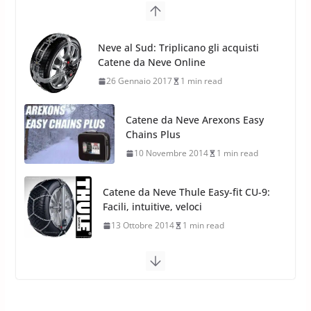
17 Febbraio 2022
6 min read
26 Gennaio 2017
1 min read
Catene da Neve Arexons Easy
Chains Plus
10 Novembre 2014
1 min read
Catene da Neve Thule Easy-fit CU-9:
Facili, intuitive, veloci
13 Ottobre 2014
1 min read
Calze da Neve Arexocks by
Arexons
26 Ottobre 2013
1 min read
Calze da Neve per Auto 2025:
Omologazione e Migliori
Modelli Omologati per l’Italia