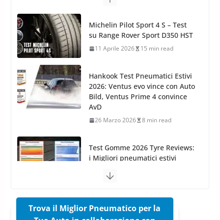
11 Aprile 2026
15 min read
Hankook Test Pneumatici Estivi
2026: Ventus evo vince con Auto
Bild, Ventus Prime 4 convince
AvD
26 Marzo 2026
8 min read
Test Gomme 2026 Tyre Reviews:
i Migliori pneumatici estivi
sportivi a confronto
17 Marzo 2026
5 min read
Pirelli Cinturato 2026: due
vittorie nei test europei
confermano il salto tecnico del
nuovo estivo premium
16 Marzo 2026
6 min read
Trova il Miglior Pneumatico per la