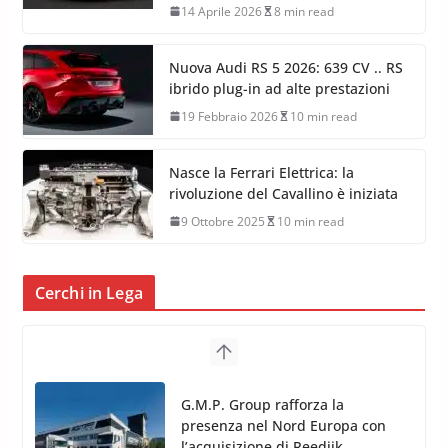
14 Aprile 2026
8 min read
Nuova Audi RS 5 2026: 639 CV .. RS
ibrido plug-in ad alte prestazioni
19 Febbraio 2026
10 min read
Nasce la Ferrari Elettrica: la
rivoluzione del Cavallino è iniziata
9 Ottobre 2025
10 min read
Cerchi in Lega
G.M.P. Group rafforza la
presenza nel Nord Europa con
l’acquisizione di Reedijk
3 Dicembre 2024
3 min read
TPMS Alcar Sensor – Sistemi di